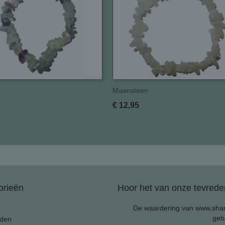
Maansteen
€ 12,95
orieën
Hoor het van onze tevreden
De waardering van www.shan
geb
den