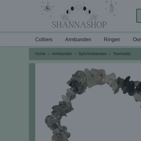
Colliers
Armbanden
Ringen
Oor
Home
›
Armbanden
›
Split Armbanden
›
Toermalijn