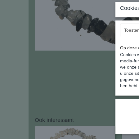
Cookies
Toeste
Op deze w
Cookies w
media-fun
we onze s
u onze si
gegevens 
hen hebt 
Ook interessant