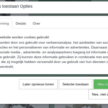
 toestaan Opties
Zwart Toermalijn Kwarts Elastische Splitarmb
mming
Details
Over
Elastische armband van kleine brokjes natuur
Splitprodukten worden vervaardigd van de res
ebsite worden cookies gebruikt
edelsteen produkten.
orden door ons gebruikt voor verkeersanalyse, het aanbieden van soc
Vaak te klein om te slijpen krijgen ze op de
cties en het personaliseren van informatie en advertenties. Daarnaast
ociale media-, advertentie- en analysepartners toegang tot informatie
Lengte 20 cm.
te gebruikt. Zij kunnen deze informatie gebruiken in combinatie met an
Gewicht 14 gram
die zij mogelijk hebben verzameld door uw gebruik van hun diensten o
verstrekt.
Specificaties
Netto gewicht
Later opnieuw tonen
Selectie toestaan
Alles 
Afmetingen (l,b,h)
Nee, niet 