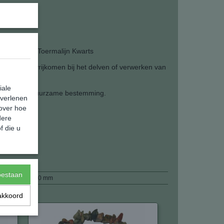
and
lijke Zwarte Toermalijn Kwarts
tanten die vrijkomen bij het delven of verwerken van
iale
ze wijze een duurzame bestemming.
 verlenen
 over hoe
dere
f die u
14,00 g
toestaan
200 x 0 x 0 mm
akkoord