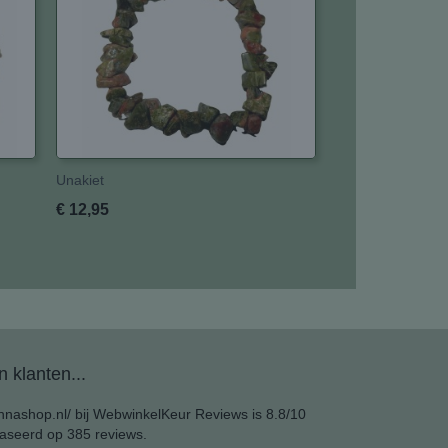
Unakiet
€ 12,95
 klanten...
nashop.nl/ bij
WebwinkelKeur Reviews
is 8.8/10
aseerd op 385 reviews.