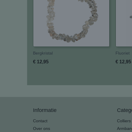
Bergkristal
Fluoriet
€ 12,95
€ 12,95
Informatie
Categ
Contact
Colliers
Over ons
Armban