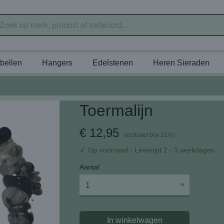
bellen
Hangers
Edelstenen
Heren Sieraden
Toermalijn
€ 12,95
(inclusief btw 21%)
✓
Op voorraad
- Levertijd 2 - 3 werkdagen
Aantal
In winkelwagen