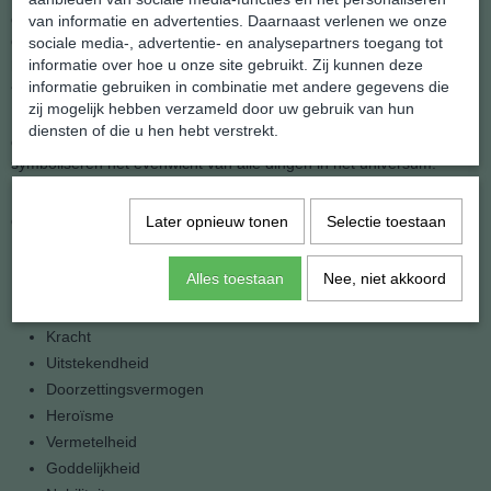
draken zachtaardig, vriendelijk en wijs. Afgebeeld als mythische
van informatie en advertenties. Daarnaast verlenen we onze
drakentekeningen is het gemakkelijk te begrijpen waarom deze
sociale media-, advertentie- en analysepartners toegang tot
prachtige wezens, de draken van China, geliefd waren en
informatie over hoe u onze site gebruikt. Zij kunnen deze
aanbeden werden.
informatie gebruiken in combinatie met andere gegevens die
zij mogelijk hebben verzameld door uw gebruik van hun
Beschouwd als de engelen van het Oosten, symboliseert de draak
diensten of die u hen hebt verstrekt.
de natuurlijke krachten van de natuur. yin yang draken
symboliseren het evenwicht van alle dingen in het universum.
De Chinese draak, bekend als Lung of Long, symboliseert vele
dingen waaronder:
Later opnieuw tonen
Selectie toestaan
Grootheid
Alles toestaan
Nee, niet akkoord
Geluk
Goedheid
Kracht
Uitstekendheid
Doorzettingsvermogen
Heroïsme
Vermetelheid
Goddelijkheid