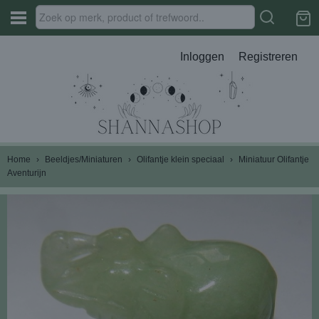
Inloggen
Registreren
Home
›
Beeldjes/Miniaturen
›
Olifantje klein speciaal
›
Miniatuur Olifantje
Aventurijn