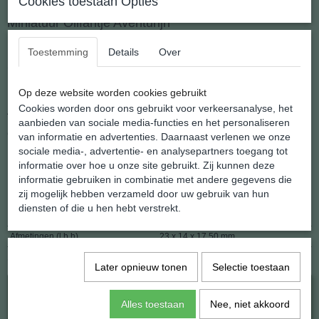
Cookies toestaan Opties
Miniatuur Olifantje Aventurijn
Toestemming
Details
Over
Speciaal voor de echte verzamelaar.
Een miniatuur tot in detail gesneden uit natuurlijk Aventurijn
Op deze website worden cookies gebruikt
Cookies worden door ons gebruikt voor verkeersanalyse, het
Afmeting: lxhxb 23 x 17.5 x 14 mm.
aanbieden van sociale media-functies en het personaliseren
Gewicht: 7 gram
van informatie en advertenties. Daarnaast verlenen we onze
sociale media-, advertentie- en analysepartners toegang tot
Herkomst: China
informatie over hoe u onze site gebruikt. Zij kunnen deze
informatie gebruiken in combinatie met andere gegevens die
Specificaties
zij mogelijk hebben verzameld door uw gebruik van hun
diensten of die u hen hebt verstrekt.
Netto gewicht
8,00 g
Afmetingen (l,b,h)
23 x 14 x 17,50 mm
Ook interessant
Later opnieuw tonen
Selectie toestaan
Alles toestaan
Nee, niet akkoord