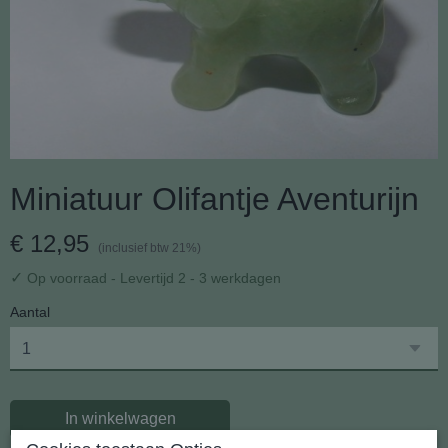
Miniatuur Olifantje Aventurijn
€ 12,95
(inclusief btw 21%)
✓
Op voorraad
- Levertijd 2 - 3 werkdagen
Aantal
In winkelwagen