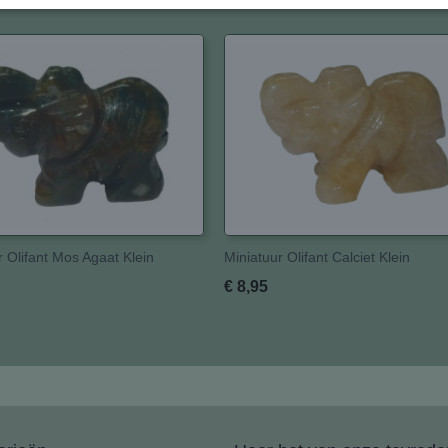
r Olifant Mos Agaat Klein
Miniatuur Olifant Calciet Klein
€ 8,95