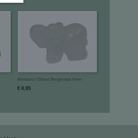
Miniatuur Olifant Bergkristal Klein
€ 8,95