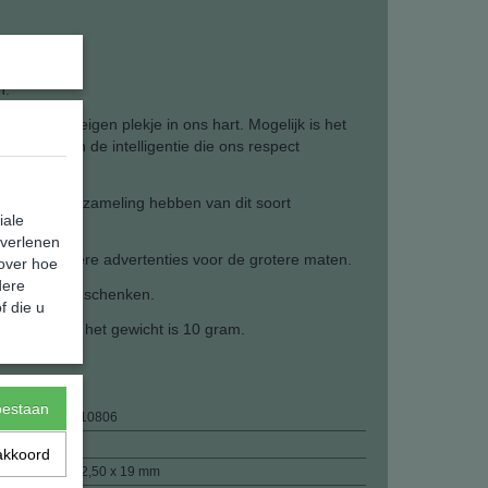
n.
 heeft een eigen plekje in ons hart. Mogelijk is het
heugen en de intelligentie die ons respect
nsen een verzameling hebben van dit soort
iale
 verlenen
Kijk onze andere advertenties voor de grotere maten.
 over hoe
dere
n dan er één schenken.
f die u
 26.5 mm. en het gewicht is 10 gram.
toestaan
872028910806
10,00 g
akkoord
26,50 x 12,50 x 19 mm