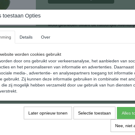
 toestaan Opties
Miniatuur Olifant Aventurijn Klein
Mooi gesneden olifant uit natuurlijke Aventurij
De olifant heeft de mens altijd gefascineerd en
mming
Details
Over
zijn enorme omvang en kracht maar ook het ge
afdwingen.
ebsite worden cookies gebruikt
Waarschijnlijk ook de reden dat heel veel me
orden door ons gebruikt voor verkeersanalyse, het aanbieden van soc
miniaturen en beeldjes.
cties en het personaliseren van informatie en advertenties. Daarnaast
Dit miniatuur hoort bij de kleinste afmeting. 
ociale media-, advertentie- en analysepartners toegang tot informatie
te gebruikt. Zij kunnen deze informatie gebruiken in combinatie met an
Verzamelaars kan je geen groter plezier doe
die zij mogelijk hebben verzameld door uw gebruik van hun diensten o
verstrekt.
De afmeting van het miniatuur is 12.5 x 19 x
Specificaties
Later opnieuw tonen
Selectie toestaan
Alles 
EAN code
Netto gewicht
Nee, niet 
Afmetingen (l,b,h)