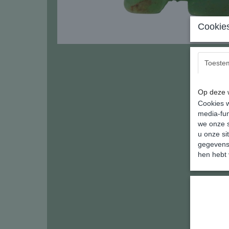
Cookies
Toeste
Op deze w
Cookies w
media-fun
we onze s
u onze si
gegevens 
hen hebt 