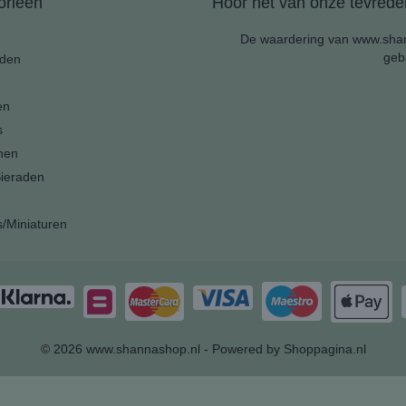
orieën
Hoor het van onze tevreden
De waardering van www.shan
geb
den
en
s
nen
ieraden
s/Miniaturen
© 2026 www.shannashop.nl - Powered by Shoppagina.nl