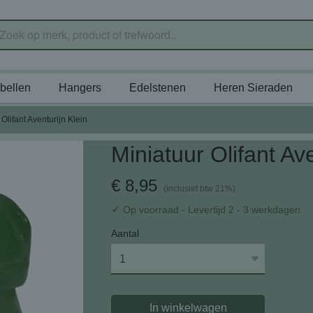
bellen
Hangers
Edelstenen
Heren Sieraden
 Olifant Aventurijn Klein
Miniatuur Olifant Ave
€ 8,95
(inclusief btw 21%)
✓
Op voorraad
- Levertijd 2 - 3 werkdagen
Aantal
In winkelwagen