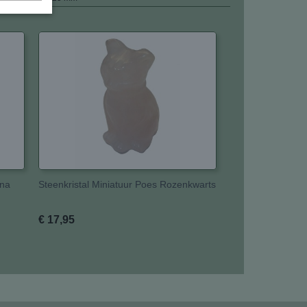
ana
Steenkristal Miniatuur Poes Rozenkwarts
€ 17,95