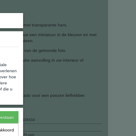
lciet
n te mengen met transparante hars.
ogd. Resultaat een miniatuur in de kleuren en met
ikte natuursteen.
iets afwijken van de getoonde foto.
en is een leuke aanvulling in uw interieur of
iale
 verlenen
 over hoe
dere
f die u
k een leuk kado voor een poezen liefhebber.
toestaan
8720289108434
24,00 g
akkoord
41 x 20 x 25 mm