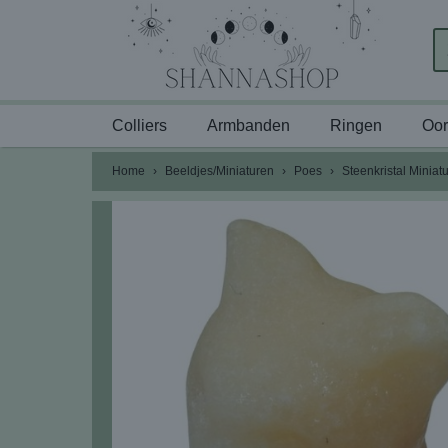
Colliers
Armbanden
Ringen
Oor
Home
›
Beeldjes/Miniaturen
›
Poes
›
Steenkristal Miniat