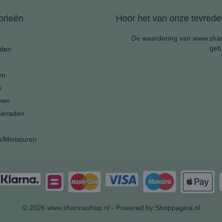
orieën
Hoor het van onze tevreden
De waardering van www.shan
geb
den
en
s
nen
ieraden
s/Miniaturen
© 2026 www.shannashop.nl - Powered by Shoppagina.nl