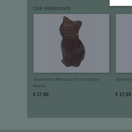
Ook interessant
Steenkristal Miniatuur Poes Aardbei
Steenkri
Kwarts
€ 17,95
€ 17,95