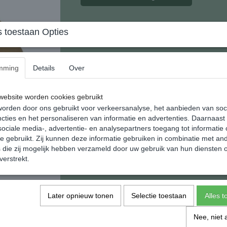
Steenkristal Miniatuur Poes Geel Ca
 toestaan Opties
Steen kristal wordt gevormd door natuurstee
Dit mengel wordt geperst in een mal en gedro
mming
Details
Over
behoudt van alle eigenschappen van de gebru
Geleverde miniatuur kan in kleur en tekening 
ebsite worden cookies gebruikt
Deze serie poezen heeft een eigen uitstraling 
orden door ons gebruikt voor verkeersanalyse, het aanbieden van soc
miniatuur verzameling.
cties en het personaliseren van informatie en advertenties. Daarnaast
Afmeting: 20 x 25 x 41 mm.
ociale media-, advertentie- en analysepartners toegang tot informatie
te gebruikt. Zij kunnen deze informatie gebruiken in combinatie met an
Gewicht: 24 gram.
die zij mogelijk hebben verzameld door uw gebruik van hun diensten o
verstrekt.
Wij verzenden in geschenk verpakking dus oo
Specificaties
Later opnieuw tonen
Selectie toestaan
Alles 
EAN code
Netto gewicht
Nee, niet 
Afmetingen (l,b,h)