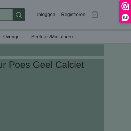
Inloggen
Registreren
8,8
Overige
Beeldjes/Miniaturen
ur Poes Geel Calciet