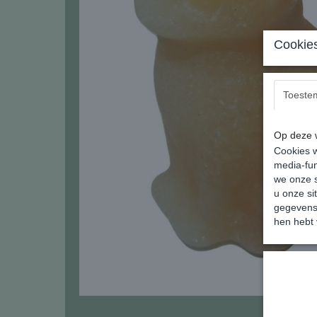
Cookies
Toeste
Op deze w
Cookies w
media-fun
we onze s
u onze si
gegevens 
hen hebt 