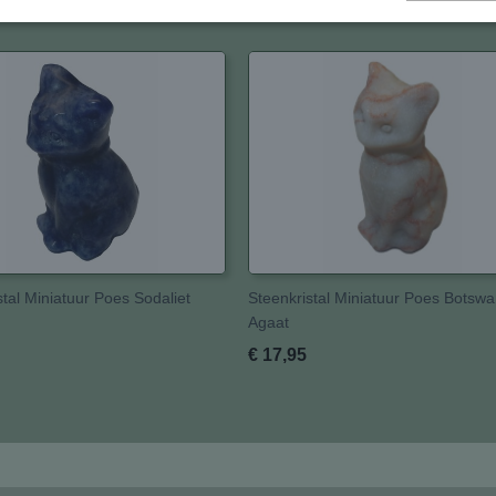
stal Miniatuur Poes Sodaliet
Steenkristal Miniatuur Poes Botsw
Agaat
€ 17,95