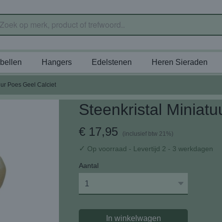
bellen
Hangers
Edelstenen
Heren Sieraden
uur Poes Geel Calciet
Steenkristal Miniatu
€ 17,95
(inclusief btw 21%)
✓
Op voorraad
- Levertijd 2 - 3 werkdagen
Aantal
In winkelwagen