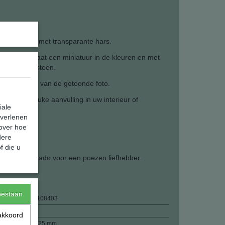
riet
n te mengen met transparante hars.
ogd. Resultaat een miniatuur in de kleuren en met
ikte natuursteen.
iets afwijken van de getoonde foto.
en is een leuke aanvulling in uw interieur of
iale
 verlenen
 over hoe
dere
f die u
k een leuk kado voor een poezen liefhebber.
toestaan
8720289108403
24,00 g
akkoord
41 x 20 x 25 mm