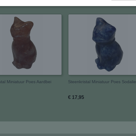
stal Miniatuur Poes Aardbei
Steenkristal Miniatuur Poes Sodalie
€ 17,95