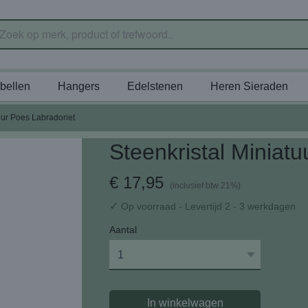
bellen
Hangers
Edelstenen
Heren Sieraden
uur Poes Labradoriet
Steenkristal Miniat
€ 17,95
(inclusief btw 21%)
✓
Op voorraad
- Levertijd 2 - 3 werkdagen
Aantal
In winkelwagen