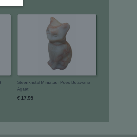
t
Steenkristal Miniatuur Poes Botswana
Agaat
€ 17,95