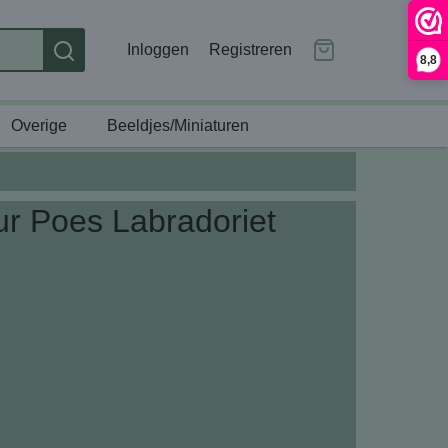
Inloggen
Registreren
8,8
Overige
Beeldjes/Miniaturen
uur Poes Labradoriet