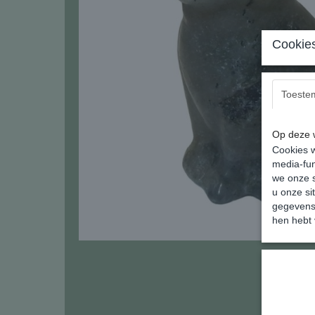
Cookies
Toeste
Op deze w
Cookies w
media-fun
we onze s
u onze si
gegevens 
hen hebt 