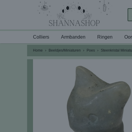
Colliers
Armbanden
Ringen
Oor
Home
›
Beeldjes/Miniaturen
›
Poes
›
Steenkristal Miniat