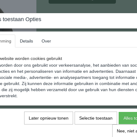
Steenkristal Miniatuur Poes Labrado
 toestaan Opties
Steen kristal wordt gevormd door natuurstee
Dit mengel wordt geperst in een mal en gedro
mming
Details
Over
behoudt van alle eigenschappen van de gebru
Geleverde miniatuur kan in kleur en tekening 
ebsite worden cookies gebruikt
Deze serie poezen heeft een eigen uitstraling 
orden door ons gebruikt voor verkeersanalyse, het aanbieden van soc
miniatuur verzameling.
cties en het personaliseren van informatie en advertenties. Daarnaast
Afmeting: 20 x 25 x 41 mm.
ociale media-, advertentie- en analysepartners toegang tot informatie
te gebruikt. Zij kunnen deze informatie gebruiken in combinatie met an
Gewicht: 24 gram.
die zij mogelijk hebben verzameld door uw gebruik van hun diensten o
verstrekt.
Wij verzenden in geschenk verpakking dus oo
Specificaties
Later opnieuw tonen
Selectie toestaan
Alles 
EAN code
Netto gewicht
Nee, niet 
Afmetingen (l,b,h)