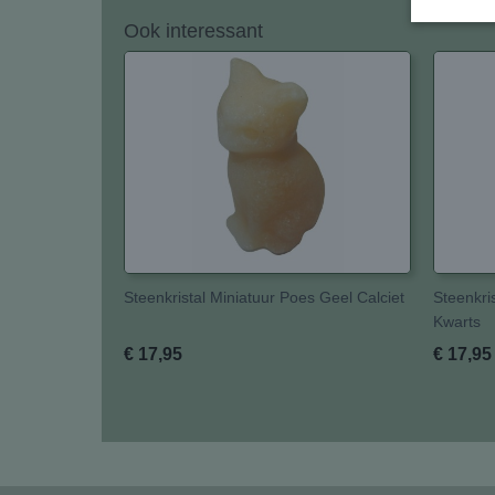
Ook interessant
Steenkristal Miniatuur Poes Geel Calciet
Steenkri
Kwarts
€ 17,95
€ 17,95