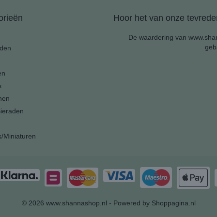
orieën
Hoor het van onze tevreden
De waardering van www.shan
geb
den
en
s
nen
ieraden
s/Miniaturen
© 2026 www.shannashop.nl - Powered by Shoppagina.nl