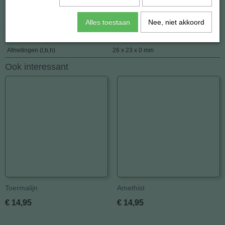
Specificaties
EAN code
8720195863601
Alles toestaan
Nee, niet akkoord
Netto gewicht
8,00 g
Afmetingen (l,b,h)
26 x 23 x 0 mm
Ook interessant
Toermalijn
Amethist
€ 14,95
€ 14,95