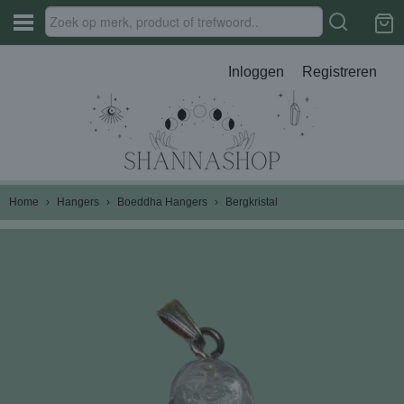
Inloggen
Registreren
Home
›
Hangers
›
Boeddha Hangers
›
Bergkristal