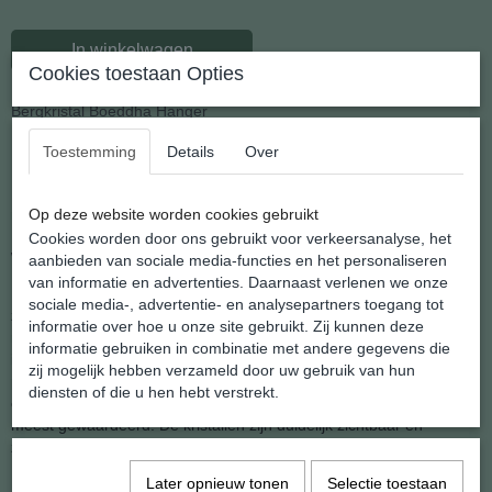
In winkelwagen
Cookies toestaan Opties
Bergkristal Boeddha Hanger
Toestemming
Details
Over
Mooi gesneden hanger van natuurlijk kristal.
Een geluk brenger als je deze geschonken krijgt Afmeting: 23 x 26
mm. Gewicht: 8 gram.
Op deze website worden cookies gebruikt
Bestel nu....
Cookies worden door ons gebruikt voor verkeersanalyse, het
Wij doen er een zwart koordje bij om direct te kunnen dragen.
aanbieden van sociale media-functies en het personaliseren
van informatie en advertenties. Daarnaast verlenen we onze
Het kristal met zeshoekige punt is de ingeburgerde naam voor
sociale media-, advertentie- en analysepartners toegang tot
zuivere, waterheldere kwarts. Kwarts is een zeer veel voorkomend
informatie over hoe u onze site gebruikt. Zij kunnen deze
mineraal. Het is vaak onderdeel van andere gesteentes. Het kristal
informatie gebruiken in combinatie met andere gegevens die
is volkomen doorzichtig als glas, tot melkachtig wit door ingesloten
zij mogelijk hebben verzameld door uw gebruik van hun
piepkleine luchtbelletjes. Is het helemaal wit, wordt het melkkwarts
diensten of die u hen hebt verstrekt.
of sneeuwkwartsgenoemd. De meest transparante vorm wordt het
meest gewaardeerd. De kristallen zijn duidelijk zichtbaar en
zeshoekig.
Later opnieuw tonen
Selectie toestaan