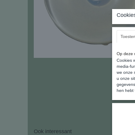
Cookies
Toeste
Op deze w
Cookies w
media-fun
we onze s
u onze si
gegevens 
hen hebt 
Ook interessant