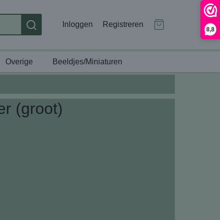
Inloggen
Registreren
8,8
Overige
Beeldjes/Miniaturen
r (groot)