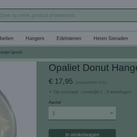
bellen
Hangers
Edelstenen
Heren Sieraden
anger (groot)
Opaliet Donut Hange
€ 17,95
(inclusief btw 21%)
✓
Op voorraad
- Levertijd 2 - 3 werkdagen
Aantal
In winkelwagen