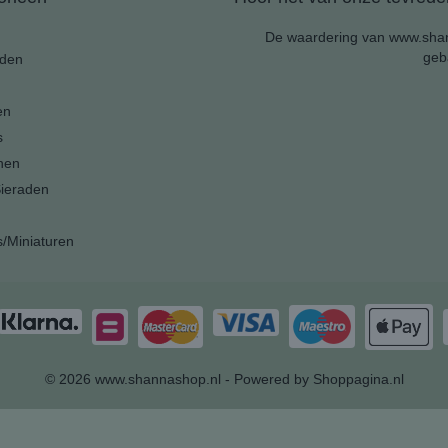
De waardering van www.shan
geb
den
en
s
nen
ieraden
s/Miniaturen
© 2026 www.shannashop.nl - Powered by Shoppagina.nl