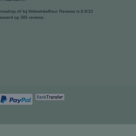
nashop.nl/ bij
WebwinkelKeur Reviews
is 8.8/10
aseerd op 385 reviews.