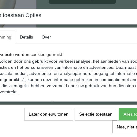
 toestaan Opties
Opaliet Donut Hanger (groot)
Deze uit Slowakije afkomstige donut hanger 
mming
Details
Over
48 mm. om precies te zijn.
ebsite worden cookies gebruikt
Een prachtig sieraad als het liefst wat meer r
orden door ons gebruikt voor verkeersanalyse, het aanbieden van soc
Het gewicht van deze hanger is: 22 gram
cties en het personaliseren van informatie en advertenties. Daarnaast
ociale media-, advertentie- en analysepartners toegang tot informatie
Natuurlijk doen wij er al een zwart koordje bi
te gebruikt. Zij kunnen deze informatie gebruiken in combinatie met an
die zij mogelijk hebben verzameld door uw gebruik van hun diensten o
verstrekt.
Specificaties
EAN code
Later opnieuw tonen
Selectie toestaan
Alles 
Netto gewicht
Afmetingen (l,b,h)
Nee, niet 