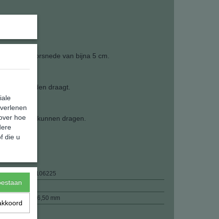
heeft een doorsnede van bijna 5 cm.
obuste sieraden draagt.
iale
 verlenen
 over hoe
j om direct te kunnen dragen.
dere
f die u
8720289106225
toestaan
22,00 g
48 x 48 x 6,50 mm
akkoord