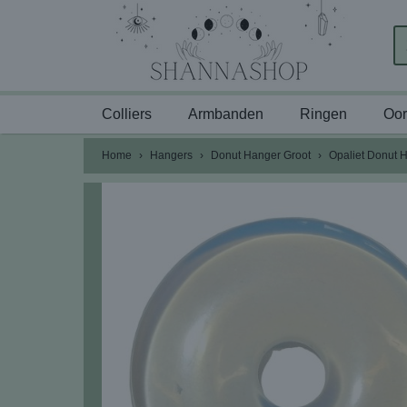
Colliers
Armbanden
Ringen
Oor
Home
›
Hangers
›
Donut Hanger Groot
›
Opaliet Donut H