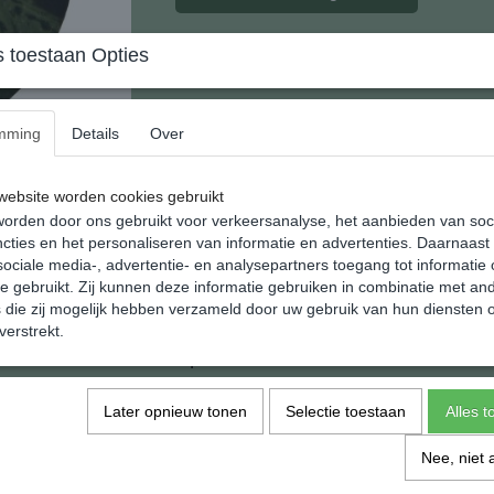
 toestaan Opties
Kambabba Donut Hanger (groot)
Deze uit Madagaskar afkomstige donut hange
mming
Details
Over
48 mm. om precies te zijn.
ebsite worden cookies gebruikt
De steen staat ook bekend als Eldariet of Ne
orden door ons gebruikt voor verkeersanalyse, het aanbieden van soc
Een prachtig sieraad als je het liefst wat mee
cties en het personaliseren van informatie en advertenties. Daarnaast
ociale media-, advertentie- en analysepartners toegang tot informatie
Het gewicht van deze hanger is: 24 gram
te gebruikt. Zij kunnen deze informatie gebruiken in combinatie met an
Natuurlijk doen wij er al een zwart koordje bi
die zij mogelijk hebben verzameld door uw gebruik van hun diensten o
verstrekt.
Specificaties
EAN code
Later opnieuw tonen
Selectie toestaan
Alles 
Netto gewicht
Afmetingen (l,b,h)
Nee, niet 