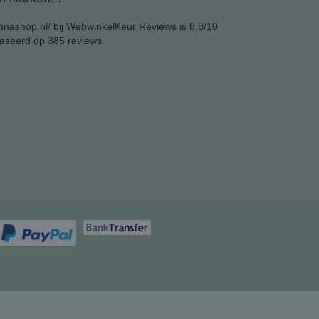
nashop.nl/ bij
WebwinkelKeur Reviews
is 8.8/10
aseerd op 385 reviews.