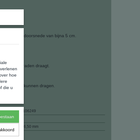
r heeft een doorsnede van bijna 5 cm.
velsteen
iale
r robuste sieraden draagt.
 verlenen
 over hoe
dere
j om direct te kunnen dragen.
f die u
8720289106249
toestaan
24,00 g
48 x 48 x 6,50 mm
akkoord