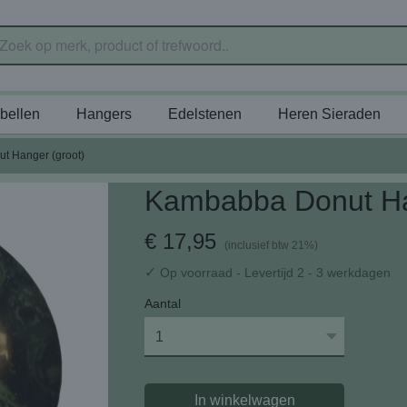
bellen
Hangers
Edelstenen
Heren Sieraden
t Hanger (groot)
Kambabba Donut Ha
€ 17,95
(inclusief btw 21%)
✓
Op voorraad
- Levertijd 2 - 3 werkdagen
Aantal
In winkelwagen