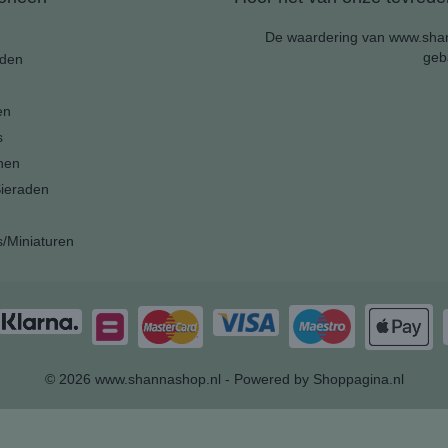
De waardering van www.shan
geb
den
en
s
nen
ieraden
s/Miniaturen
© 2026 www.shannashop.nl - Powered by Shoppagina.nl