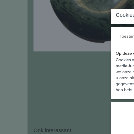
Cookies
Toeste
Op deze w
Cookies w
media-fun
we onze s
u onze si
gegevens 
hen hebt 
Ook interessant