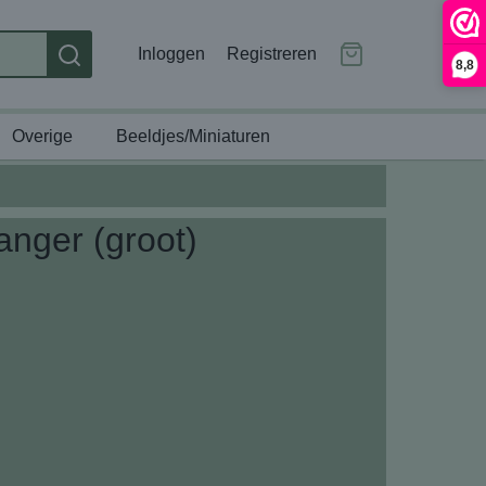
Inloggen
Registreren
8,8
Overige
Beeldjes/Miniaturen
nger (groot)