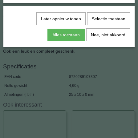
Samen met de gratis zilveren ketting die wij erbij leveren een fraai
sieraad, verkrijgbaar in 17 verschillende natuurlijke steensoorten.
Later opnieuw tonen
Selectie toestaan
Kijk onze andere advertenties.
Afmeting: 10 x 25 mm.
Alles toestaan
Nee, niet akkoord
Gewicht: 4.6 gram.
Ook een leuk en compleet geschenk.
Specificaties
EAN code
8720289107307
Netto gewicht
4,60 g
Afmetingen (l,b,h)
25 x 10 x 0 mm
Ook interessant