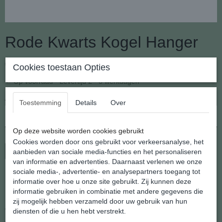
Rode Kwarts Kogel Hanger
€ 17,95
Cookies toestaan Opties
(inclusief btw 21%)
✓
Op voorraad
- Levertijd 2 - 3 werkdagen
Aantal
Toestemming
Details
Over
Op deze website worden cookies gebruikt
Cookies worden door ons gebruikt voor verkeersanalyse, het
In winkelwagen
aanbieden van sociale media-functies en het personaliseren
van informatie en advertenties. Daarnaast verlenen we onze
sociale media-, advertentie- en analysepartners toegang tot
Rode Kwarts Kogel Hanger
informatie over hoe u onze site gebruikt. Zij kunnen deze
informatie gebruiken in combinatie met andere gegevens die
zij mogelijk hebben verzameld door uw gebruik van hun
diensten of die u hen hebt verstrekt.
Voor de één een kogel als zijnde munitie, voor mij en vele anderen
gewoon een heel mooi gesneden hanger van natuurlijke Kwarts.