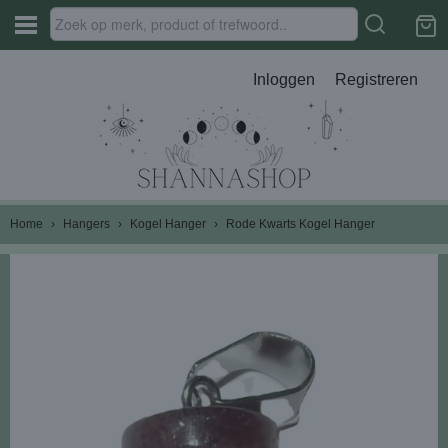
Inloggen
Registreren
Home
›
Hangers
›
Kogel Hanger
›
Rode Kwarts Kogel Hanger