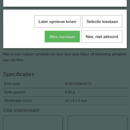
twee einder, gezet in een zilverkleurige kroon.
Een sterker werking door dat de steen ,ongeboord, in zijn geheel
het lichaam kan raken.
Later opnieuw tonen
Selectie toestaan
Afmeting: 8 x 40 mm.
Gewicht: 5 gram.
Alles toestaan
Nee, niet akkoord
De hanger wordt geleverd compleet met zilveren kettinkje.
Het is een natuur produkt en kan dus qua kleur of tekening afwijken
van de foto.
Specificaties
EAN code
8720195864073
Netto gewicht
6,00 g
Afmetingen (l,b,h)
40 x 8 x 0 mm
Ook interessant