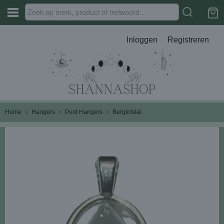
Inloggen
Registreren
Home
›
Hangers
›
Punt Hangers
›
Bergkristal