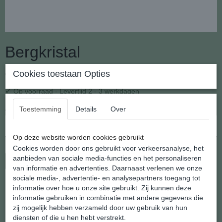
Bergkristal
€ 14,95
Cookies toestaan Opties
(inclusief btw 21%)
✓
Op voorraad
- Levertijd 2 - 3 werkdagen
Aantal
Toestemming
Details
Over
Op deze website worden cookies gebruikt
Cookies worden door ons gebruikt voor verkeersanalyse, het
aanbieden van sociale media-functies en het personaliseren
In winkelwagen
van informatie en advertenties. Daarnaast verlenen we onze
sociale media-, advertentie- en analysepartners toegang tot
informatie over hoe u onze site gebruikt. Zij kunnen deze
Stijlvolle Punthanger van natuurlijk Bergkristal
informatie gebruiken in combinatie met andere gegevens die
zij mogelijk hebben verzameld door uw gebruik van hun
Deze veel gedragen punthanger is opgebouwd uit een natuurlijke
diensten of die u hen hebt verstrekt.