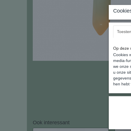
Cookies
Toeste
Op deze w
Cookies w
media-fun
we onze s
u onze si
gegevens 
hen hebt 
Ook interessant