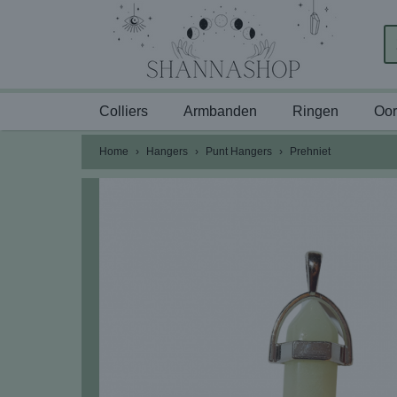
Colliers
Armbanden
Ringen
Oor
Home
›
Hangers
›
Punt Hangers
›
Prehniet