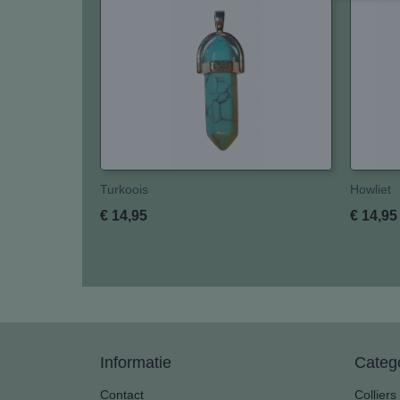
Turkoois
Howliet
€ 14,95
€ 14,95
Informatie
Categ
Contact
Colliers