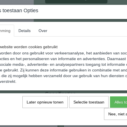
 toestaan Opties
Stijlvolle Punthanger van natuurlijk Prehniet
Deze veel gedragen punthanger is opgebouwd u
mming
Details
Over
zilverkleurige kroon.
Een sterker werking door dat de steen ,ongebo
ebsite worden cookies gebruikt
Afmeting: 8 x 40 mm.
orden door ons gebruikt voor verkeersanalyse, het aanbieden van soc
cties en het personaliseren van informatie en advertenties. Daarnaast
Gewicht: 5 gram.
ociale media-, advertentie- en analysepartners toegang tot informatie
te gebruikt. Zij kunnen deze informatie gebruiken in combinatie met an
De hanger wordt geleverd compleet met zilver
die zij mogelijk hebben verzameld door uw gebruik van hun diensten o
Het is een natuur produkt en kan dus qua kleu
verstrekt.
Specificaties
Later opnieuw tonen
Selectie toestaan
Alles 
Netto gewicht
Afmetingen (l,b,h)
Nee, niet 