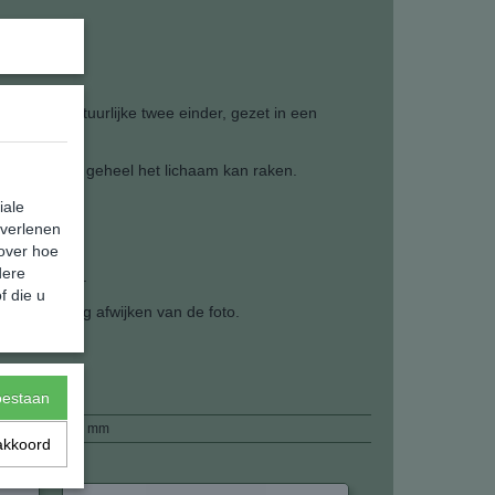
it een natuurlijke twee einder, gezet in een
ord, in zijn geheel het lichaam kan raken.
iale
 verlenen
 over hoe
dere
en kettinkje.
f die u
r of tekening afwijken van de foto.
toestaan
5,00 g
40 x 8 x 0 mm
akkoord