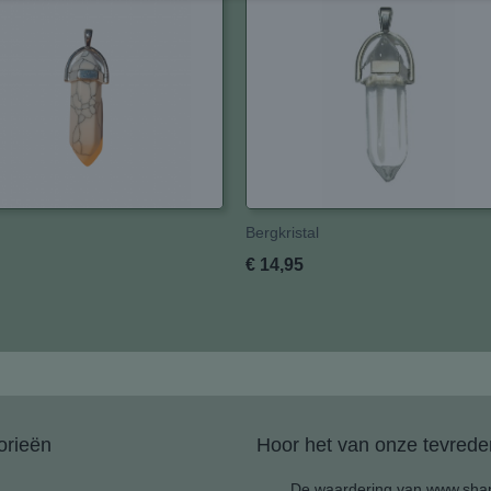
Bergkristal
€ 14,95
orieën
Hoor het van onze tevreden
De waardering van www.shan