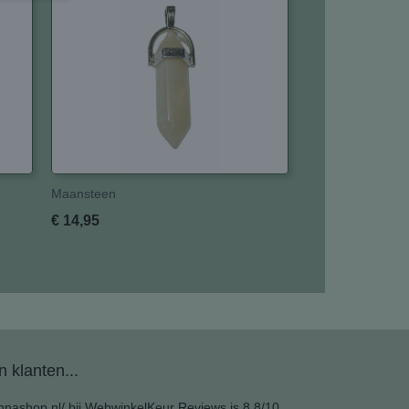
Maansteen
€ 14,95
 klanten...
nashop.nl/ bij
WebwinkelKeur Reviews
is 8.8/10