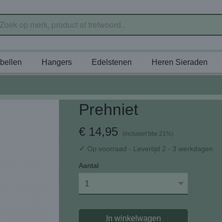
bellen
Hangers
Edelstenen
Heren Sieraden
Prehniet
€ 14,95
(inclusief btw 21%)
✓
Op voorraad
- Levertijd 2 - 3 werkdagen
Aantal
In winkelwagen