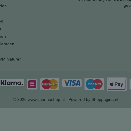
geb
den
en
s
nen
ieraden
s/Miniaturen
© 2026 www.shannashop.nl - Powered by Shoppagina.nl