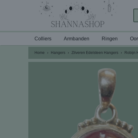
Colliers
Armbanden
Ringen
Oor
Home
›
Hangers
›
Zilveren Edelsteen Hangers
›
Robijn 