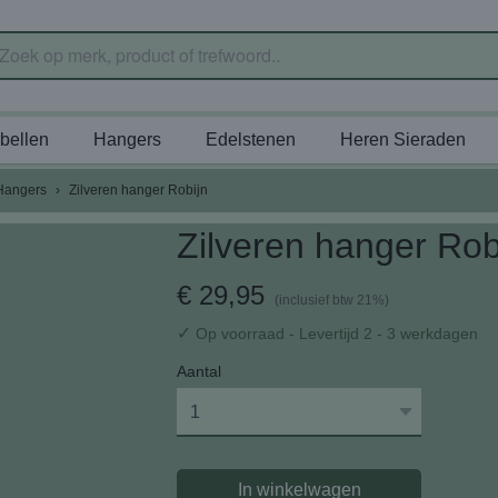
bellen
Hangers
Edelstenen
Heren Sieraden
Hangers
›
Zilveren hanger Robijn
Zilveren hanger Rob
€ 29,95
(inclusief btw 21%)
✓
Op voorraad
- Levertijd 2 - 3 werkdagen
Aantal
In winkelwagen