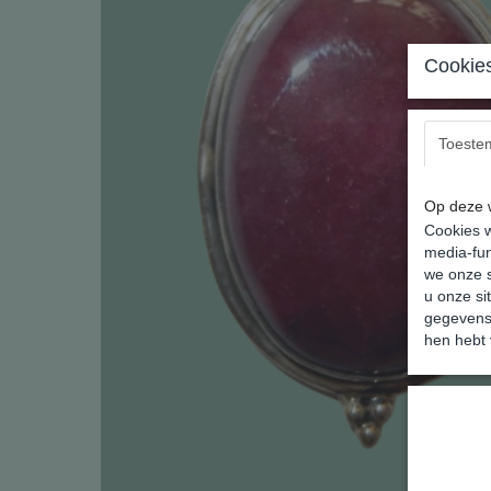
Cookies
Toeste
Op deze w
Cookies w
media-fun
we onze s
u onze si
gegevens 
hen hebt 