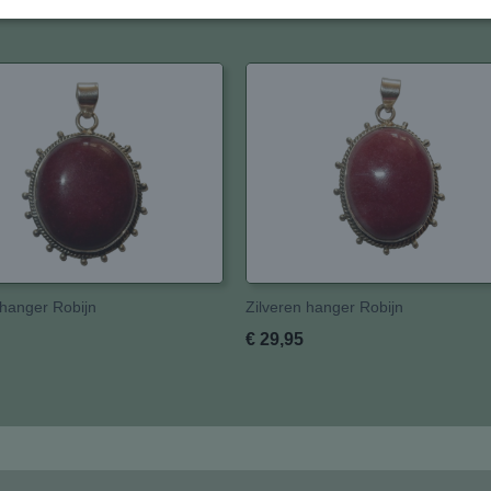
 hanger Robijn
Zilveren hanger Robijn
€ 29,95