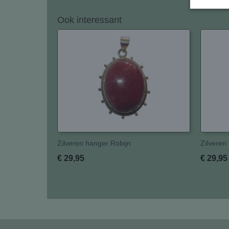
Ook interessant
Zilveren hanger Robijn
Zilveren
€ 29,95
€ 29,95