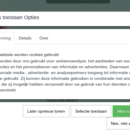
Zilveren hanger Robijn
 toestaan Opties
Shannashop voert een ruim assortiment 925 g
mming
Details
Over
natuurlijke steensoorten.
Natuurlijk leveren wij een kettinkje gratis erbij.
ebsite worden cookies gebruikt
We bezorgen in geschenk verpakking.
orden door ons gebruikt voor verkeersanalyse, het aanbieden van soc
cties en het personaliseren van informatie en advertenties. Daarnaast
Afmeting :; 8.5 x .36.1 x 24.4 mm.
ociale media-, advertentie- en analysepartners toegang tot informatie
Gewicht: 15 gram.
te gebruikt. Zij kunnen deze informatie gebruiken in combinatie met an
die zij mogelijk hebben verzameld door uw gebruik van hun diensten o
Herkomst:
Myanmar
(Birma)
:
Traditioneel
be
verstrekt.
Specificaties
Netto gewicht
Later opnieuw tonen
Selectie toestaan
Alles 
Afmetingen (l,b,h)
Nee, niet 