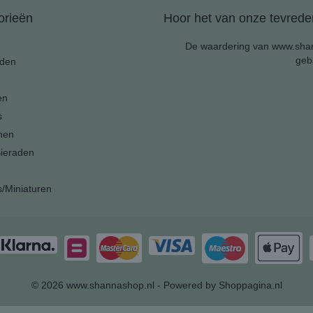
orieën
Hoor het van onze tevreden
De waardering van www.shan
geb
den
en
s
nen
ieraden
s/Miniaturen
© 2026 www.shannashop.nl - Powered by Shoppagina.nl