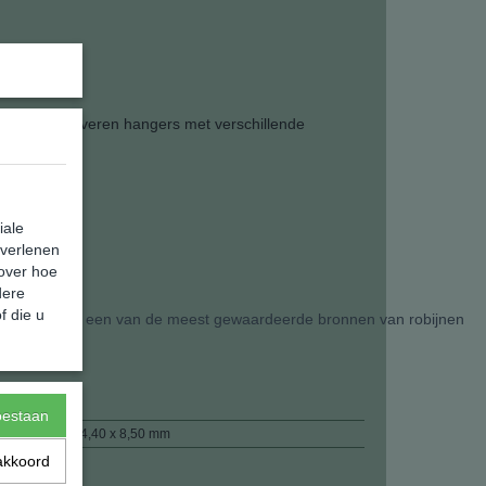
emerkte zilveren hangers met verschillende
iale
 verlenen
 over hoe
dere
f die u
schouwd
als
een
van
de
meest
gewaardeerde
bronnen
van
robijnen
15,00 g
toestaan
36,10 x 24,40 x 8,50 mm
akkoord