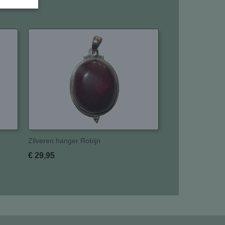
Zilveren hanger Robijn
€ 29,95