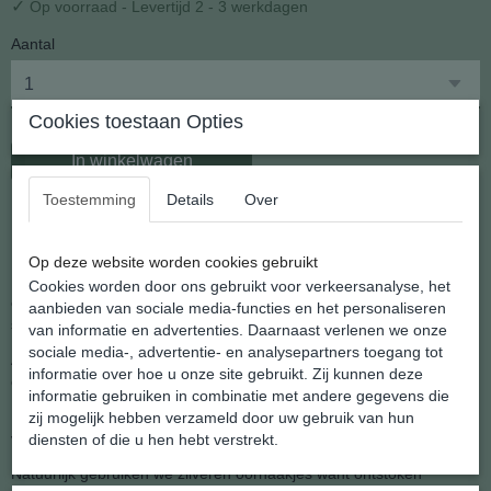
✓
Op voorraad
- Levertijd 2 - 3 werkdagen
Aantal
Cookies toestaan Opties
In winkelwagen
Toestemming
Details
Over
Druifje uit de serie kinder oorhangers
Op deze website worden cookies gebruikt
Natuurlijk denkt Shannashop ook aan de kinderen en hebben we
Cookies worden door ons gebruikt voor verkeersanalyse, het
een hele nieuwe serie oorhangers voor kinderen in het atelier van
aanbieden van sociale media-functies en het personaliseren
shannashop ontworpen.
van informatie en advertenties. Daarnaast verlenen we onze
sociale media-, advertentie- en analysepartners toegang tot
Als moeder weet je het beste wanneer je kind groot genoeg is om
informatie over hoe u onze site gebruikt. Zij kunnen deze
oorhangers te dragen. Ze zijn natuurlijk niet voor de allerkleinste,
informatie gebruiken in combinatie met andere gegevens die
Maar op de lagere school kan je dochter trots rondlopen met deze
zij mogelijk hebben verzameld door uw gebruik van hun
vrolijke oorhangers.
diensten of die u hen hebt verstrekt.
Natuurlijk gebruiken we zilveren oorhaakjes want ontstoken