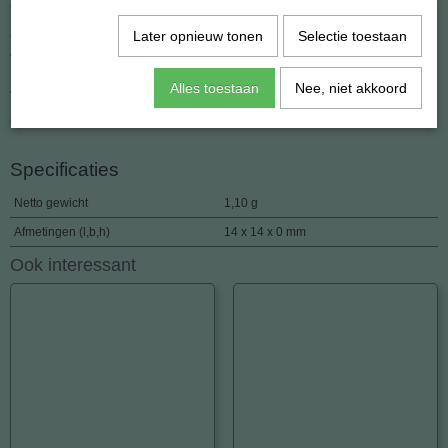
oorlellen zien we liever niet.
Later opnieuw tonen
Selectie toestaan
Om te voorkomen dat de haakjes uit het oor vallen hebben we ze
voorzien van siliconen stoppers.
Alles toestaan
Nee, niet akkoord
Afmeting tot aan het haakje: 14 mm.
Gewicht: 1.2 gram.
Specificaties
Netto gewicht
1,10 g
Afmetingen (l,b,h)
14 x 14 x 0 mm
Ook interessant