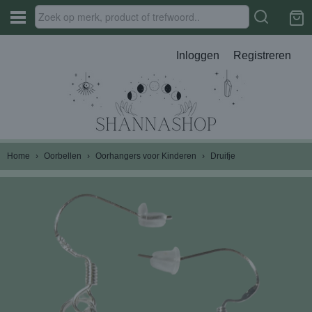
Inloggen
Registreren
Home
›
Oorbellen
›
Oorhangers voor Kinderen
›
Druifje