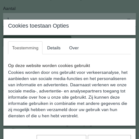
Aantal
Cookies toestaan Opties
In winkelwagen
Toestemming
Details
Over
De oorhanger die overal bij past Roze Toermalijn Split
Op deze website worden cookies gebruikt
Cookies worden door ons gebruikt voor verkeersanalyse, het
Split kralen zijn het rest produkt van edelsteen en half-edelsteen
aanbieden van sociale media-functies en het personaliseren
verwerking.
van informatie en advertenties. Daarnaast verlenen we onze
sociale media-, advertentie- en analysepartners toegang tot
Wil je zekerheid over de echtheid van de steensoort dan is Split de
informatie over hoe u onze site gebruikt. Zij kunnen deze
beste optie. Niemand zal voor veel geld een restprodukt maken.
informatie gebruiken in combinatie met andere gegevens die
Het zijn ook nog eens hele leuke en creatieve oorhangers die bij
zij mogelijk hebben verzameld door uw gebruik van hun
elke kledingstijl te combineren zijn.
diensten of die u hen hebt verstrekt.
Een voordelige
Zilveren
oorhanger voor jong en oud uit het atelier
van Shannashop.