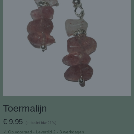
Toermalijn
€ 9,95
(inclusief btw 21%)
✓
Op voorraad
- Levertijd 2 - 3 werkdagen