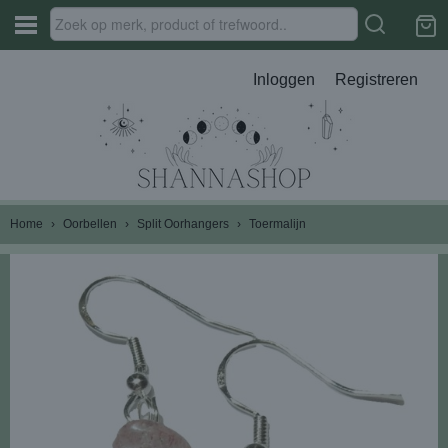
Inloggen
Registreren
Home
›
Oorbellen
›
Split Oorhangers
›
Toermalijn