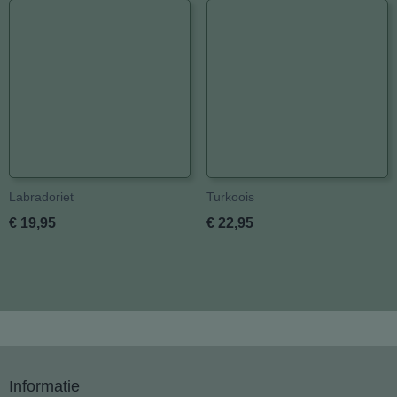
Labradoriet
Turkoois
€ 19,95
€ 22,95
Informatie