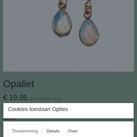
Opaliet
€ 19,95
(inclusief btw 21%)
✓
Op voorraad
- Levertijd 2 - 3 werkdagen
Cookies toestaan Opties
Aantal
Toestemming
Details
Over