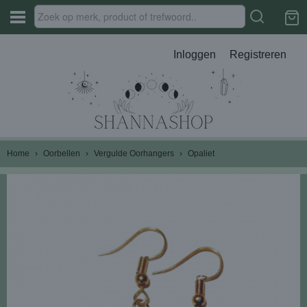
Inloggen
Registreren
Home
›
Oorbellen
›
Vergulde Oorhangers
›
Opaliet