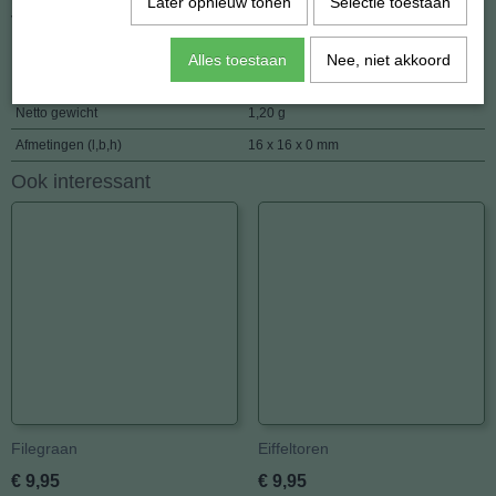
Later opnieuw tonen
Selectie toestaan
Verbindt ons met de kosmische krachten.
Alles toestaan
Nee, niet akkoord
Specificaties
Netto gewicht
1,20 g
Afmetingen (l,b,h)
16 x 16 x 0 mm
Ook interessant
Filegraan
Eiffeltoren
€ 9,95
€ 9,95