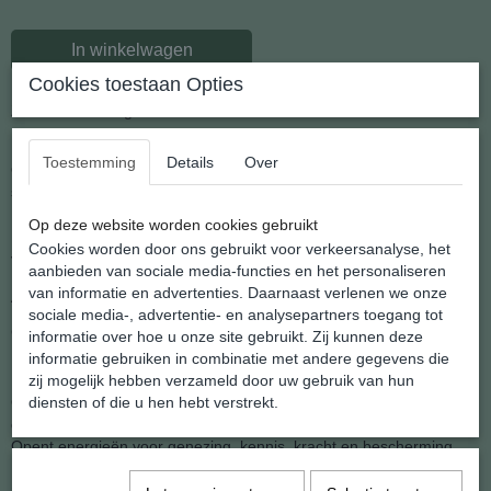
In winkelwagen
Cookies toestaan Opties
Zilveren Oorhangers Levensboom
Toestemming
Details
Over
Opnieuw een nieuwe serie oorhangers uit het atelier van
shannashop
Op deze website worden cookies gebruikt
Deze hangers dragen licht en blijven mooi
Cookies worden door ons gebruikt voor verkeersanalyse, het
Voor elk wat wils, van fantasie tot religieus.
aanbieden van sociale media-functies en het personaliseren
van informatie en advertenties. Daarnaast verlenen we onze
Afmeting tot aan het haakje lang 16 mm .x breed 16 mm
sociale media-, advertentie- en analysepartners toegang tot
Gewicht: 1.2 gram
informatie over hoe u onze site gebruikt. Zij kunnen deze
informatie gebruiken in combinatie met andere gegevens die
zij mogelijk hebben verzameld door uw gebruik van hun
Om de levensboom hangen in veel culturen mythen, met name in
diensten of die u hen hebt verstrekt.
de noordse mythologie.
Opent energieën voor genezing, kennis, kracht en bescherming.
De wortelen staan voor de onderwereld, de stam voor het aardse
rijk en de takken voor de hemelse sferen.