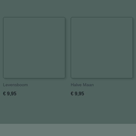
Levensboom
Halve Maan
€ 9,95
€ 9,95