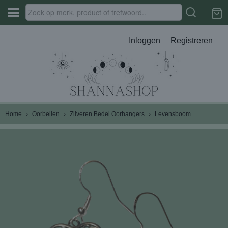
Inloggen
Registreren
Home
›
Oorbellen
›
Zilveren Bedel Oorhangers
›
Levensboom