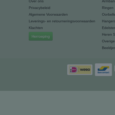
Over ons
Armban
Privacybeleid
Ringen
Algemene Voorwaarden
Oorbell
Leverings- en retourneringsvoorwaarden
Hanger
Klachten
Edelste
Heren S
Herroeping
Overige
Beeldje