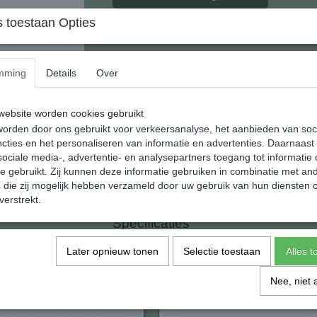
 toestaan Opties
Staande engel van natuurlijk Carneool
Leuk gesneden engeltje van slechts 35 mm.
mming
Details
Over
ebsite worden cookies gebruikt
Een engel (Hebreeuws: מלאך; mal'ach, Arabisch: ملاك; malak, Latijn: angelus, Oudgrieks: ἄγγελος;
orden door ons gebruikt voor verkeersanalyse, het aanbieden van soc
ángelos) is een bovennatuurlijk, verstandeli
cties en het personaliseren van informatie en advertenties. Daarnaast
(vaak monotheïstische) religies. In het chris
ociale media-, advertentie- en analysepartners toegang tot informatie
treden engelen, als bedienden of bescherme
te gebruikt. Zij kunnen deze informatie gebruiken in combinatie met an
van God (of de goden), van wie ze duidelijk 
die zij mogelijk hebben verzameld door uw gebruik van hun diensten o
bovenmenselijke capaciteiten en eigenschap
verstrekt.
Specificaties
Netto gewicht
Later opnieuw tonen
Selectie toestaan
Alles 
Afmetingen (l,b,h)
Nee, niet 