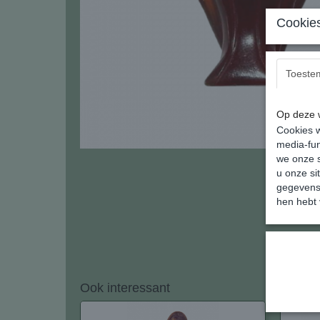
Cookies
Toeste
Op deze w
Cookies w
media-fun
we onze s
u onze si
gegevens 
hen hebt 
Ook interessant