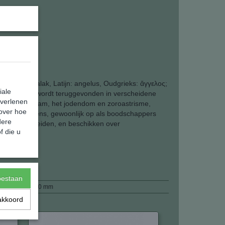
 hoogte
iale
jk wezen, dat wordt teruggevonden in verscheidene
 verlenen
tendom, de islam, het jodendom en zoroastrisme,
 over hoe
rs van de mens, gewoonlijk op als boodschappers
dere
zijn onderscheiden, en beschikken over
f die u
pen.
13,00 g
toestaan
35 x 30 x 0 mm
akkoord