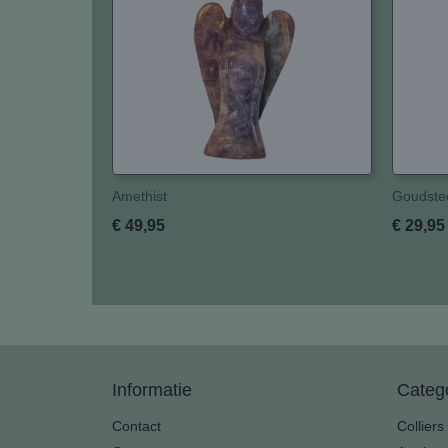
Amethist
Goudste
€ 49,95
€ 29,95
Informatie
Categ
Contact
Colliers