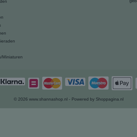
geb
den
en
s
nen
ieraden
s/Miniaturen
© 2026 www.shannashop.nl - Powered by Shoppagina.nl