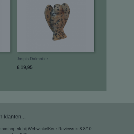
Jaspis Dalmatier
€ 19,95
 klanten...
nashop.nl/ bij
WebwinkelKeur Reviews
is 8.8/10