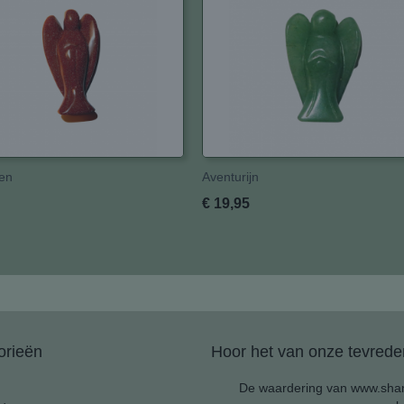
en
Aventurijn
€ 19,95
orieën
Hoor het van onze tevreden
De waardering van www.shan