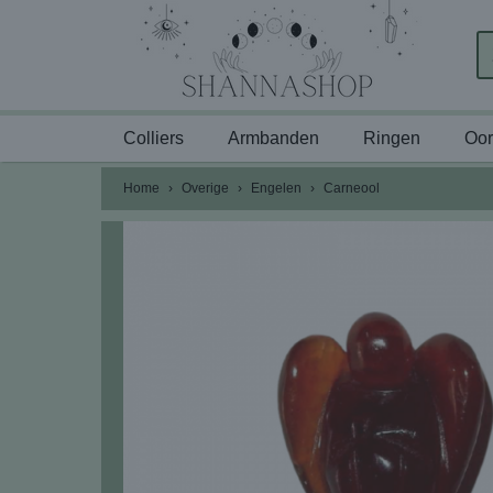
Colliers
Armbanden
Ringen
Oor
Home
›
Overige
›
Engelen
›
Carneool