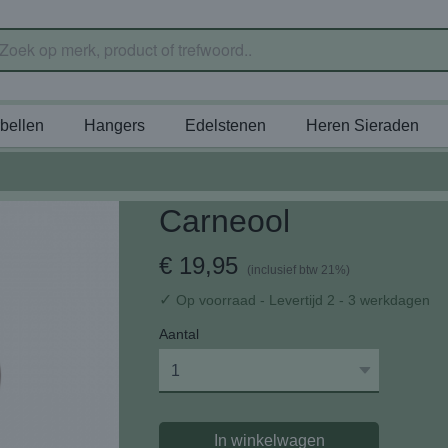
bellen
Hangers
Edelstenen
Heren Sieraden
Carneool
€ 19,95
(inclusief btw 21%)
✓
Op voorraad
- Levertijd 2 - 3 werkdagen
Aantal
In winkelwagen