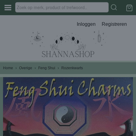
Inloggen
Registreren
Home
›
Overige
›
Feng Shui
›
Rozenkwarts