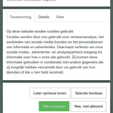
€ 12,95
(inclusief btw 21%)
✓
Op voorraad
- Levertijd 2 - 3 werkdagen
Toestemming
Details
Over
Aantal
Op deze website worden cookies gebruikt
Cookies worden door ons gebruikt voor verkeersanalyse, het
aanbieden van sociale media-functies en het personaliseren
In winkelwagen
van informatie en advertenties. Daarnaast verlenen we onze
sociale media-, advertentie- en analysepartners toegang tot
informatie over hoe u onze site gebruikt. Zij kunnen deze
Specificaties
informatie gebruiken in combinatie met andere gegevens die
zij mogelijk hebben verzameld door uw gebruik van hun
EAN code
8719244060191
diensten of die u hen hebt verstrekt.
Netto gewicht
10,00 g
Afmetingen (l,b,h)
20 x 14 x 0 mm
Ook interessant
Later opnieuw tonen
Selectie toestaan
Alles toestaan
Nee, niet akkoord