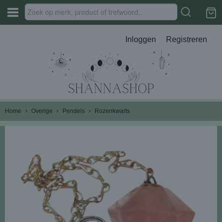
Inloggen
Registreren
Home
›
Overige
›
Pendels
›
Rozenkwarts