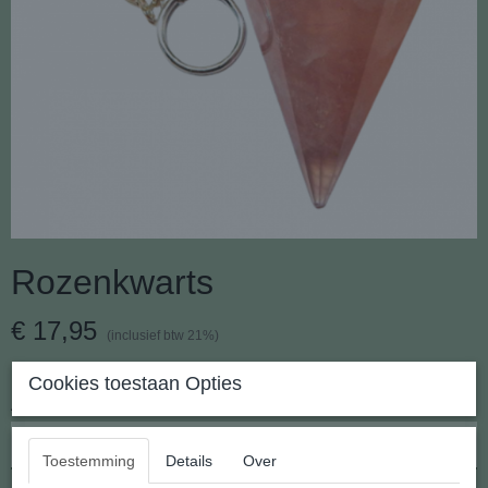
Rozenkwarts
€ 17,95
(inclusief btw 21%)
✓
Op voorraad
- Levertijd 2 - 3 werkdagen
Cookies toestaan Opties
Aantal
Toestemming
Details
Over