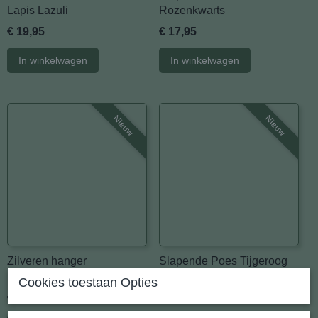
Lapis Lazuli
Rozenkwarts
€ 19,95
€ 17,95
In winkelwagen
In winkelwagen
Nieuw
Nieuw
Zilveren hanger
Slapende Poes Tijgeroog
Labradoriet
Cookies toestaan Opties
€ 29,95
€ 17,95