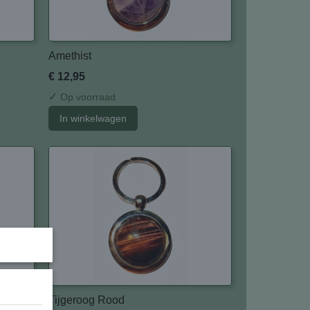
Amethist
€ 12,95
✓
Op voorraad
In winkelwagen
Tijgeroog Rood