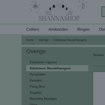
Colliers
Armbanden
Ringen
Oor
Home
›
Overige
›
Edelsteen Sleutelhangers
Overige
Sortee
Edelsteen Figuren
Edelsteen Sleutelhangers
Pyramides
Pendels
Feng Shui
Engelen
Boeddha Beeldjes
Uilen