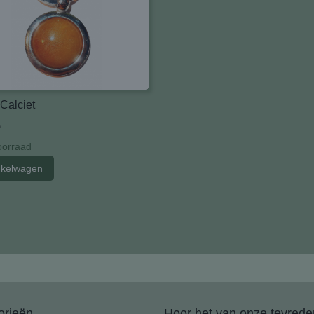
Calciet
5
orraad
nkelwagen
orieën
Hoor het van onze tevreden