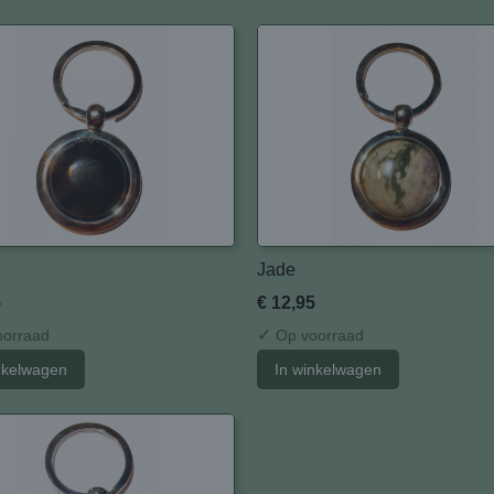
Jade
5
€ 12,95
✓
orraad
Op voorraad
nkelwagen
In winkelwagen