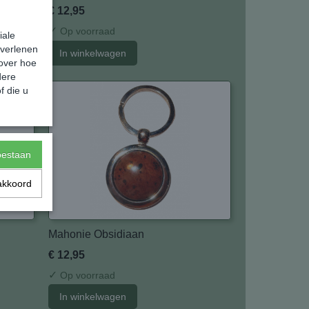
€ 12,95
✓
Op voorraad
iale
 verlenen
In winkelwagen
 over hoe
dere
f die u
toestaan
akkoord
Mahonie Obsidiaan
€ 12,95
✓
Op voorraad
In winkelwagen