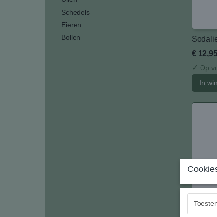
Schedels
Eieren
Bollen
Sodalie
€ 12,9
✓
Op vo
In wi
Cookies
Toeste
Heliotr