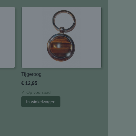
Tijgeroog
€ 12,95
✓
Op voorraad
In winkelwagen