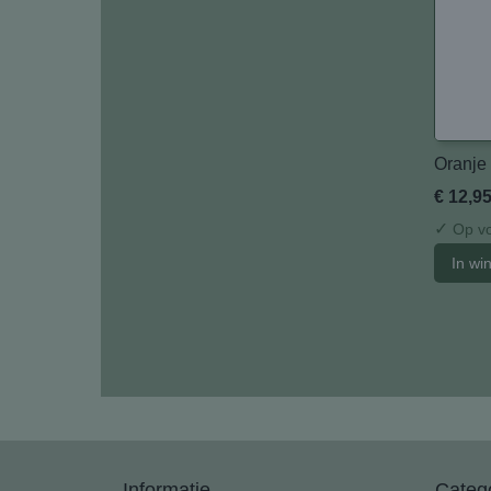
Oranje 
€ 12,9
✓
Op vo
In wi
Informatie
Categ