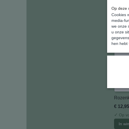
€ 12,9
Op deze w
✓
Op vo
Cookies w
media-fun
In wi
we onze s
u onze si
gegevens 
hen hebt 
Rozenk
€ 12,9
✓
Op vo
In wi