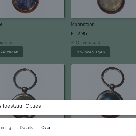
t
Maansteen
5
€ 12,95
✓
orraad
Op voorraad
nkelwagen
In winkelwagen
 toestaan Opties
mming
Details
Over
oop
Hematiet