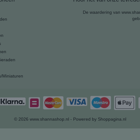
De waardering van www.shan
geb
den
en
s
nen
ieraden
s/Miniaturen
© 2026 www.shannashop.nl - Powered by Shoppagina.nl