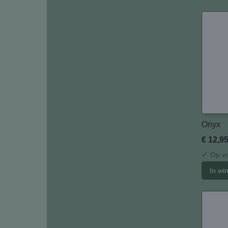
Onyx
€ 12,9
✓
Op vo
In wi