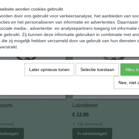
5
€ 14,95
ebsite worden cookies gebruikt
✓
orraad
Op voorraad
orden door ons gebruikt voor verkeersanalyse, het aanbieden van soc
cties en het personaliseren van informatie en advertenties. Daarnaast
nkelwagen
In winkelwagen
ociale media-, advertentie- en analysepartners toegang tot informatie
te gebruikt. Zij kunnen deze informatie gebruiken in combinatie met an
die zij mogelijk hebben verzameld door uw gebruik van hun diensten o
verstrekt.
Later opnieuw tonen
Selectie toestaan
Alles 
Nee, niet 
warts
Labradoriet
5
€ 12,95
✓
orraad
Op voorraad
nkelwagen
In winkelwagen