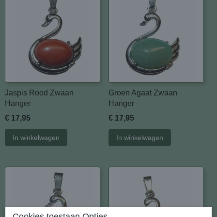
Jaspis Rood Zwaan
Groen Agaat Zwaan
Hanger
Hanger
€ 17,95
€ 17,95
In winkelwagen
In winkelwagen
Cookies toestaan Opties