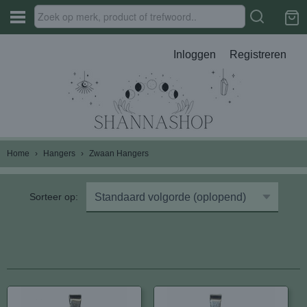
Inloggen
Registreren
Home
›
Hangers
›
Zwaan Hangers
Sorteer op: