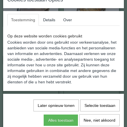
Toestemming
Details
Over
Rozenkwarts Zwaan
Jaspis Landschap Zwaan
Op deze website worden cookies gebruikt
Hanger
Hanger
Cookies worden door ons gebruikt voor verkeersanalyse, het
aanbieden van sociale media-functies en het personaliseren
€ 17,95
€ 17,95
van informatie en advertenties. Daarnaast verlenen we onze
sociale media-, advertentie- en analysepartners toegang tot
In winkelwagen
In winkelwagen
informatie over hoe u onze site gebruikt. Zij kunnen deze
informatie gebruiken in combinatie met andere gegevens die
zij mogelijk hebben verzameld door uw gebruik van hun
diensten of die u hen hebt verstrekt.
Later opnieuw tonen
Selectie toestaan
Alles toestaan
Nee, niet akkoord