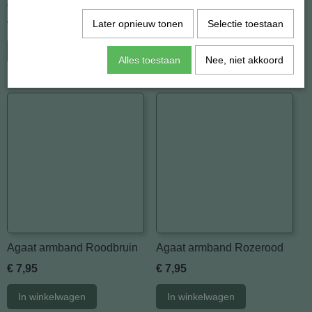
Agaat armband blauwwit
Agaat armband wit
€ 7,95
€ 7,95
Later opnieuw tonen
Selectie toestaan
In winkelwagen
In winkelwagen
Alles toestaan
Nee, niet akkoord
Agaat armband Roodbruin
Agaat armband Rozerood
€ 7,95
€ 7,95
In winkelwagen
In winkelwagen