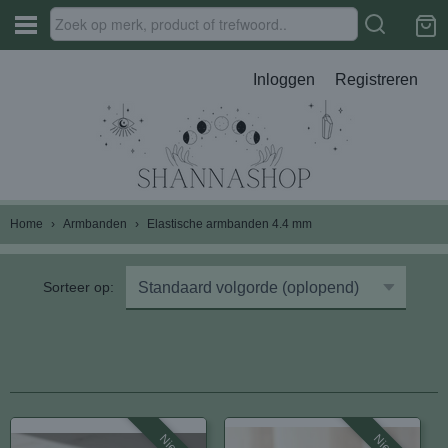
Inloggen
Registreren
Home
›
Armbanden
›
Elastische armbanden 4.4 mm
Sorteer op: