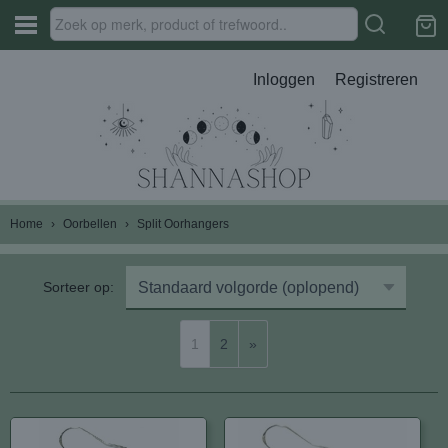
Inloggen
Registreren
Home
›
Oorbellen
›
Split Oorhangers
Sorteer op:
1
2
»