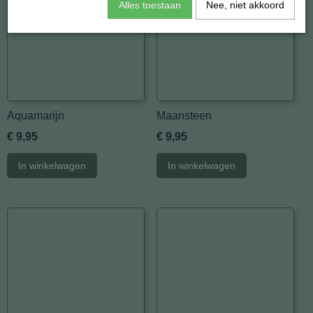
Alles toestaan
Nee, niet akkoord
Aquamarijn
Maansteen
€ 9,95
€ 9,95
In winkelwagen
In winkelwagen