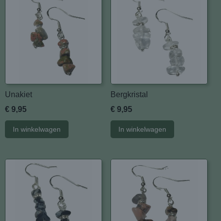
Unakiet
Bergkristal
€ 9,95
€ 9,95
In winkelwagen
In winkelwagen