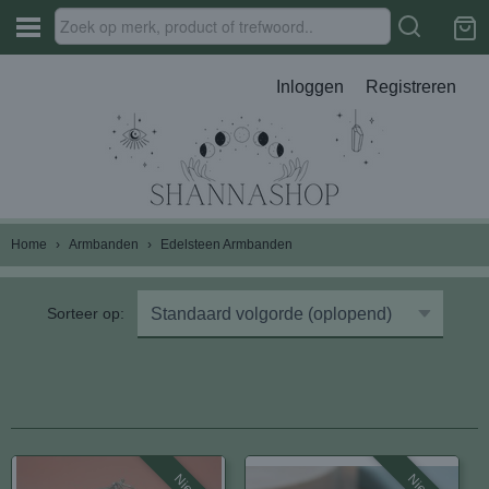
Inloggen
Registreren
Home
›
Armbanden
›
Edelsteen Armbanden
Sorteer op: