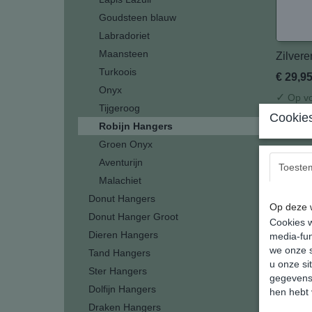
Goudsteen blauw
Labradoriet
Maansteen
Zilvere
Turkoois
€ 29,9
Onyx
✓
Op vo
Tijgeroog
Cookies
In wi
Robijn Hangers
Groen Onyx
Aventurijn
Toeste
Malachiet
Donut Hangers
Op deze w
Donut Hanger Groot
Cookies w
Dieren Hangers
media-fun
we onze s
Tand Hangers
u onze si
Ster Hangers
gegevens 
Dolfijn Hangers
hen hebt 
Zilvere
Draken Hangers