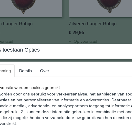
n hanger Robijn
Zilveren hanger Robijn
5
€ 29,95
✓
orraad
Op voorraad
 toestaan Opties
nkelwagen
In winkelwagen
mming
Details
Over
ebsite worden cookies gebruikt
orden door ons gebruikt voor verkeersanalyse, het aanbieden van soc
cties en het personaliseren van informatie en advertenties. Daarnaast
ociale media-, advertentie- en analysepartners toegang tot informatie
te gebruikt. Zij kunnen deze informatie gebruiken in combinatie met an
die zij mogelijk hebben verzameld door uw gebruik van hun diensten o
verstrekt.
n hanger Robijn
Zilveren hanger Robijn