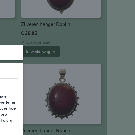
Zilveren hanger Robijn
€ 29,95
✓
Op voorraad
In winkelwagen
iale
 verlenen
 over hoe
dere
f die u
Zilveren hanger Robijn