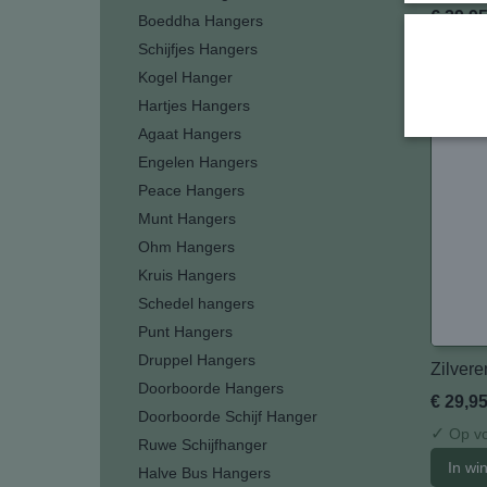
€ 29,9
Boeddha Hangers
✓
Schijfjes Hangers
Op vo
Kogel Hanger
In wi
Hartjes Hangers
Agaat Hangers
Engelen Hangers
Peace Hangers
Munt Hangers
Ohm Hangers
Kruis Hangers
Schedel hangers
Punt Hangers
Druppel Hangers
Zilvere
Doorboorde Hangers
€ 29,9
Doorboorde Schijf Hanger
✓
Op vo
Ruwe Schijfhanger
In wi
Halve Bus Hangers