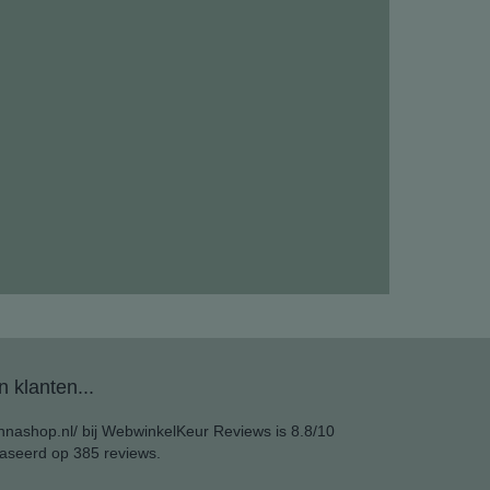
 klanten...
nashop.nl/ bij
WebwinkelKeur Reviews
is 8.8/10
aseerd op 385 reviews.