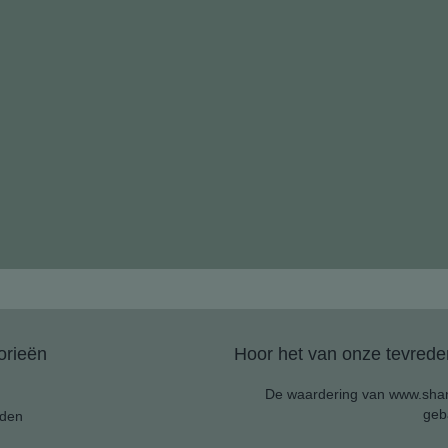
orieën
Hoor het van onze tevreden
De waardering van www.shan
geb
den