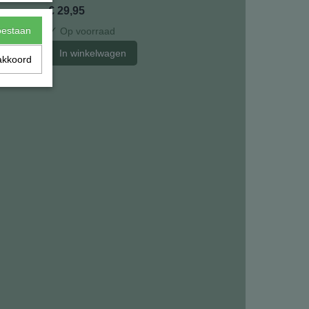
€ 29,95
toestaan
✓
Op voorraad
In winkelwagen
akkoord