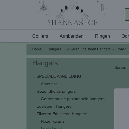
Colliers
Armbanden
Ringen
Oor
Home
›
Hangers
›
Zilveren Edelsteen Hangers
›
Robijn 
Hangers
Sortee
SPECIALE AANBIEDING
Amethist
Gezondheidshangers
Getrommelde gezongheid hangers
Edelsteen Hangers
Zilveren Edelsteen Hangers
Rozenkwarts
Lapis Lazuli