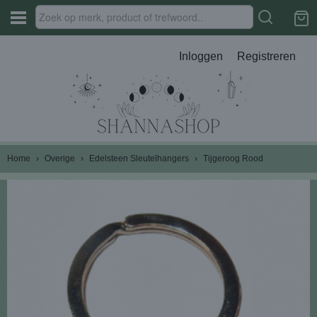
Inloggen
Registreren
Home
›
Overige
›
Edelsteen Sleutelhangers
›
Tijgeroog Rood