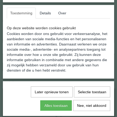
Tijgeroog Rood
Toestemming
Details
Over
€ 12,95
(inclusief btw 21%)
Op deze website worden cookies gebruikt
✓
Op voorraad
- Levertijd 2 - 3 werkdagen
Cookies worden door ons gebruikt voor verkeersanalyse, het
aanbieden van sociale media-functies en het personaliseren
Aantal
van informatie en advertenties. Daarnaast verlenen we onze
sociale media-, advertentie- en analysepartners toegang tot
informatie over hoe u onze site gebruikt. Zij kunnen deze
informatie gebruiken in combinatie met andere gegevens die
zij mogelijk hebben verzameld door uw gebruik van hun
In winkelwagen
diensten of die u hen hebt verstrekt.
Ook interessant
Later opnieuw tonen
Selectie toestaan
Alles toestaan
Nee, niet akkoord