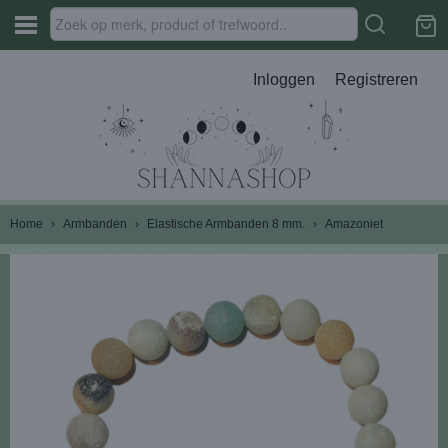
Inloggen
Registreren
Home
›
Armbanden
›
Elastische Armbanden 8 mm.
›
Amazoniet