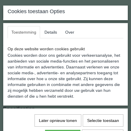
Cookies toestaan Opties
In winkelwagen
Elastische Armband van Amazoniet
Toestemming
Details
Over
Onze gehele serie elastische armbanden is van Natuurlijke
Op deze website worden cookies gebruikt
steensoorten
Cookies worden door ons gebruikt voor verkeersanalyse, het
en geregen op stevig elastiek.
aanbieden van sociale media-functies en het personaliseren
van informatie en advertenties. Daarnaast verlenen we onze
Vaak afhankelijk van de kleurstelling worden ze zowel door dames
sociale media-, advertentie- en analysepartners toegang tot
als heren gedragen, vaak met meerdere armbanden tegelijk.
informatie over hoe u onze site gebruikt. Zij kunnen deze
informatie gebruiken in combinatie met andere gegevens die
Omtrek 20 cm
zij mogelijk hebben verzameld door uw gebruik van hun
Het gemiddelde gewicht is 20 gram
diensten of die u hen hebt verstrekt.
Specificaties
EAN code
8721264134523
Later opnieuw tonen
Selectie toestaan
Netto gewicht
20,00 g