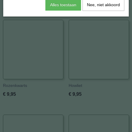
Alles toestaan
Nee, niet akkoord
Afmetingen (l,b,h)
200 x 8 x 0 mm
Ook interessant
Rozenkwarts
Howliet
€ 9,95
€ 9,95