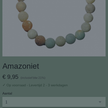
Amazoniet
€ 9,95
(inclusief btw 21%)
✓
Op voorraad
- Levertijd 2 - 3 werkdagen
Aantal