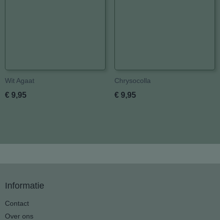
Wit Agaat
Chrysocolla
€ 9,95
€ 9,95
Informatie
Contact
Over ons