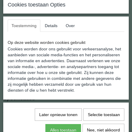
In winkelwagen
Cookies toestaan Opties
Maansteen Elastische Splitarmband
Toestemming
Details
Over
Elastische armband van kleine brokjes natuurlijke Maansteen
Op deze website worden cookies gebruikt
Splitprodukten worden vervaardigd van de restanten die vrijkomen
Cookies worden door ons gebruikt voor verkeersanalyse, het
bij het delven of verwerken van edelsteen produkten.
aanbieden van sociale media-functies en het personaliseren
Vaak te klein om te slijpen krijgen ze op deze wijze een duurzame
van informatie en advertenties. Daarnaast verlenen we onze
bestemming.
sociale media-, advertentie- en analysepartners toegang tot
informatie over hoe u onze site gebruikt. Zij kunnen deze
Lengte 20 cm.
informatie gebruiken in combinatie met andere gegevens die
Gewicht 14 gram
zij mogelijk hebben verzameld door uw gebruik van hun
diensten of die u hen hebt verstrekt.
Specificaties
Netto gewicht
14,00 g
Later opnieuw tonen
Selectie toestaan
Afmetingen (l,b,h)
20 x 8 x 0 mm
Ook interessant
Alles toestaan
Nee, niet akkoord