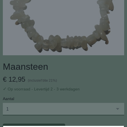
Maansteen
€ 12,95
(inclusief btw 21%)
✓
Op voorraad
- Levertijd 2 - 3 werkdagen
Aantal