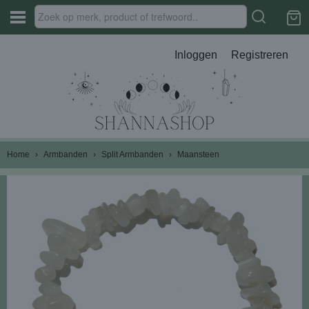
Inloggen
Registreren
Home
›
Armbanden
›
Split Armbanden
›
Maansteen