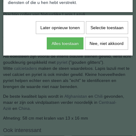
diensten of die u hen hebt verstrekt.
Prachtig collier van Natuurlijke Lapis Lazuli
Later opnieuw tonen
Selectie toestaan
En van de meest gewilde steensoorten sinds de tijd van de Farao's
en nog steeds terug te vinden in vele sieraden
Alles toestaan
Nee, niet akkoord
en schilderijen als grondstof voor de blauwe verf.
Als edelsteen zijn vooral de intens blauwe stenen gewild, liefst licht
goudkleurig gespikkeld met
pyriet
("gouden glitters").
Witte
calcietaders
maken de steen waardeloos. Lapis lazuli met te
veel calciet en pyriet is ook minder gewild. Kleine hoeveelheden
pyriet helpen echter een steen als "echt" te identificeren en
brengen de waarde niet naar beneden.
De beste kwaliteit lapis wordt in
Afghanistan
en
Chili
gevonden,
maar er zijn ook vindplaatsen verder noordelijk in
Centraal-
Azië
en
China
.
Afmeting: 58 cm met kralen van 13 x 16 mm
Ook interessant