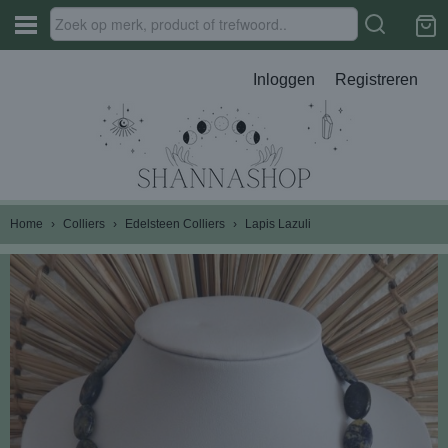
Inloggen
Registreren
Home
›
Colliers
›
Edelsteen Colliers
›
Lapis Lazuli