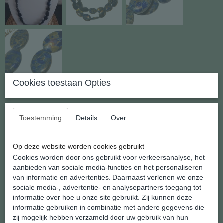
Cookies toestaan Opties
Lapis Lazuli
Toestemming
Details
Over
€ 49,95
(inclusief btw 21%)
Op deze website worden cookies gebruikt
✓
Op voorraad
- Levertijd 2 - 3 werkdagen
Cookies worden door ons gebruikt voor verkeersanalyse, het
Aantal
aanbieden van sociale media-functies en het personaliseren
van informatie en advertenties. Daarnaast verlenen we onze
sociale media-, advertentie- en analysepartners toegang tot
informatie over hoe u onze site gebruikt. Zij kunnen deze
informatie gebruiken in combinatie met andere gegevens die
zij mogelijk hebben verzameld door uw gebruik van hun
In winkelwagen