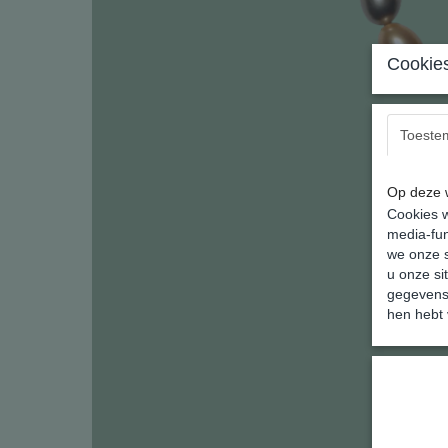
Cookies
Toeste
Op deze w
Cookies w
media-fun
we onze s
u onze si
gegevens 
hen hebt 