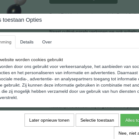
Parel Tahitilook pearshape schelp Parel Collie
 toestaan Opties
Naast cultivé-parels verkopen we ook schelp-
wordt erop gezet.
mming
Details
Over
Dit zeer gewilde collierheeft een lengte van 
En een breedte van 12 mm.
ebsite worden cookies gebruikt
orden door ons gebruikt voor verkeersanalyse, het aanbieden van soc
Het is voorzien van een stevige sluitng en dra
cties en het personaliseren van informatie en advertenties. Daarnaast
ociale media-, advertentie- en analysepartners toegang tot informatie
Kleur: Mix Color
te gebruikt. Zij kunnen deze informatie gebruiken in combinatie met an
die zij mogelijk hebben verzameld door uw gebruik van hun diensten o
Gewicht: 85 gram
verstrekt.
Natuurlijk verzenden wij in geschenkverpakki
Later opnieuw tonen
Selectie toestaan
Alles 
Specificaties
Nee, niet 
Netto gewicht