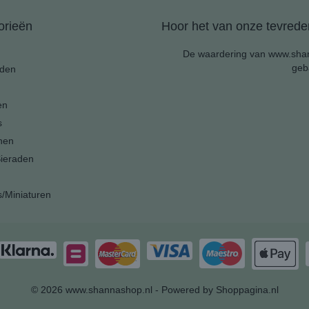
orieën
Hoor het van onze tevreden
De waardering van www.shan
geb
den
en
s
nen
ieraden
s/Miniaturen
© 2026 www.shannashop.nl - Powered by Shoppagina.nl