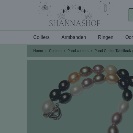
Colliers
Armbanden
Ringen
Oor
Home
›
Colliers
›
Parel colliers
›
Parel Collier Tahitiloo