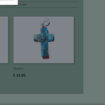
430 x 12 x 0 mm
Apatiet
€ 14,95