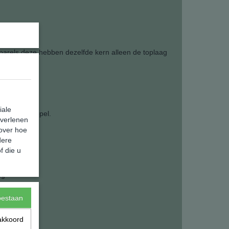
r
parels deze hebben dezelfde kern alleen de toplaag
van 43 cm.
iale
agt heel soepel.
 verlenen
 over hoe
dere
f die u
ng
toestaan
akkoord
85,00 g