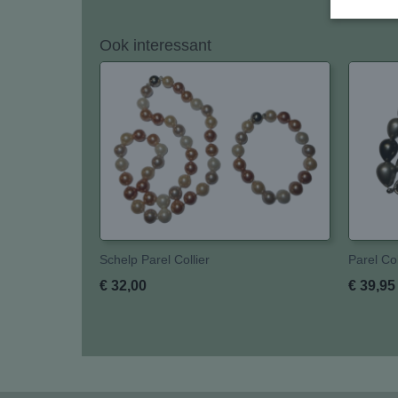
Ook interessant
Schelp Parel Collier
Parel Col
€ 32,00
€ 39,95