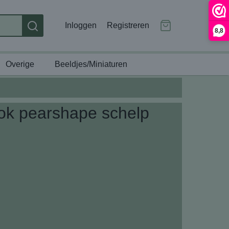
Inloggen
Registreren
8,8
Overige
Beeldjes/Miniaturen
look pearshape schelp