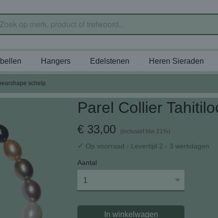
bellen
Hangers
Edelstenen
Heren Sieraden
k pearshape schelp
Parel Collier Tahiti
€ 33,00
(inclusief btw 21%)
✓
Op voorraad
- Levertijd 2 - 3 werkdagen
Aantal
In winkelwagen