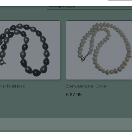
Afmetingen (l,b,h)
lierTahiti look
Zoetwaterparel Collier
€ 27,95