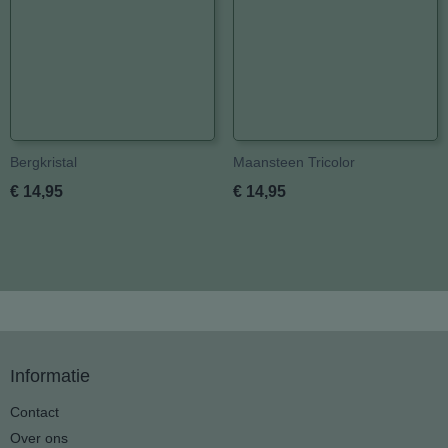
Bergkristal
Maansteen Tricolor
€ 14,95
€ 14,95
Informatie
Contact
Over ons