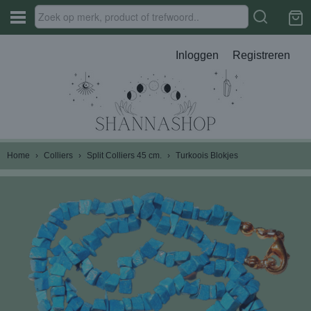
Inloggen
Registreren
Home
›
Colliers
›
Split Colliers 45 cm.
›
Turkoois Blokjes