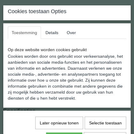
Turkoois Blokjes Splt Collier
Cookies toestaan Opties
Met zorg gemaakte colliers met een lengte van 45 cm. en
afgewerkt met een karabijn sluiting.
Toestemming
Details
Over
Verkrijgbaar in 24 natuurlijke steensoorten.
Op deze website worden cookies gebruikt
Cookies worden door ons gebruikt voor verkeersanalyse, het
Edelsteensplit is echte edelsteen in kleine ruwe stukjes welke
aanbieden van sociale media-functies en het personaliseren
individueel worden voorzien van een klein boorgaatje.
van informatie en advertenties. Daarnaast verlenen we onze
Edelsteensplit is zeer in zwang bij kettingen, armbanden,
sociale media-, advertentie- en analysepartners toegang tot
edelsteenboompjes etc. etc
informatie over hoe u onze site gebruikt. Zij kunnen deze
informatie gebruiken in combinatie met andere gegevens die
Edelsteensplit is zeer in zwang bij kettingen, armbanden,
zij mogelijk hebben verzameld door uw gebruik van hun
edelsteenboompjes etc. etc
diensten of die u hen hebt verstrekt.
Specificaties
EAN code
7434042277206
Later opnieuw tonen
Selectie toestaan
Netto gewicht
11,00 g