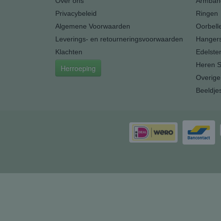
Over ons
Armban
Privacybeleid
Ringen
Algemene Voorwaarden
Oorbell
Leverings- en retourneringsvoorwaarden
Hanger
Klachten
Edelste
Heren S
Herroeping
Overige
Beeldje