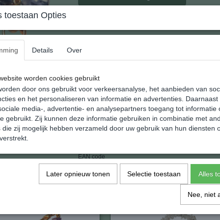
 toestaan Opties
Lapis Lazuli Splt Collier
mming
Details
Over
Met zorg gemaakte colliers met een lengte va
Verkrijgbaar in 24 natuurlijke steensoorten.
ebsite worden cookies gebruikt
orden door ons gebruikt voor verkeersanalyse, het aanbieden van soc
Edelsteensplit is echte edelsteen in kleine r
cties en het personaliseren van informatie en advertenties. Daarnaast
klein boorgaatje. Edelsteensplit is zeer in z
ociale media-, advertentie- en analysepartners toegang tot informatie
etc
te gebruikt. Zij kunnen deze informatie gebruiken in combinatie met an
die zij mogelijk hebben verzameld door uw gebruik van hun diensten o
verstrekt.
Specificaties
EAN code
Netto gewicht
Later opnieuw tonen
Selectie toestaan
Alles 
Afmetingen (l,b,h)
Nee, niet 