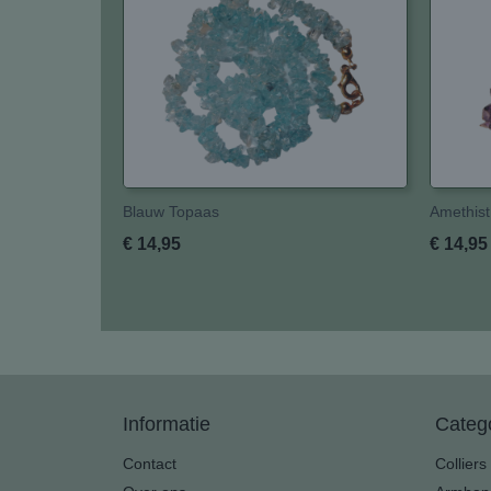
Blauw Topaas
Amethist
€ 14,95
€ 14,95
Informatie
Categ
Contact
Colliers