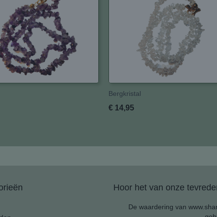
Bergkristal
€ 14,95
orieën
Hoor het van onze tevreden
De waardering van www.shan
geb