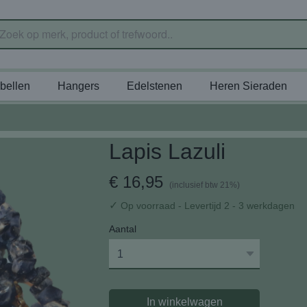
bellen
Hangers
Edelstenen
Heren Sieraden
Lapis Lazuli
€ 16,95
(inclusief btw 21%)
✓
Op voorraad
- Levertijd 2 - 3 werkdagen
Aantal
In winkelwagen