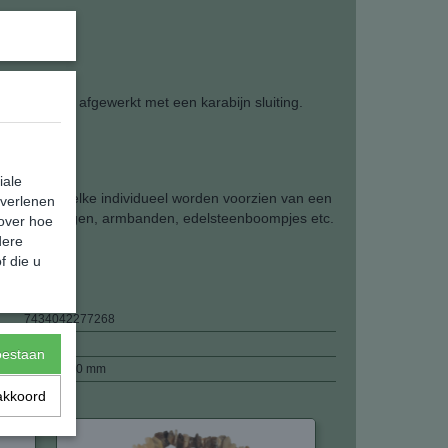
n 45 cm. en afgewerkt met een karabijn sluiting.
iale
uwe stukjes welke individueel worden voorzien van een
 verlenen
wang bij kettingen, armbanden, edelsteenboompjes etc.
 over hoe
dere
f die u
7434042277268
18,00 g
toestaan
450 x 5 x 0 mm
akkoord