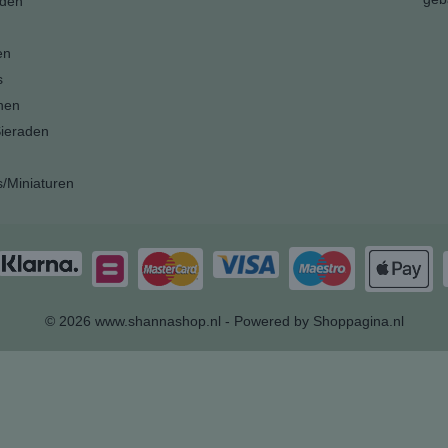
den
en
s
nen
ieraden
s/Miniaturen
© 2026 www.shannashop.nl - Powered by Shoppagina.nl