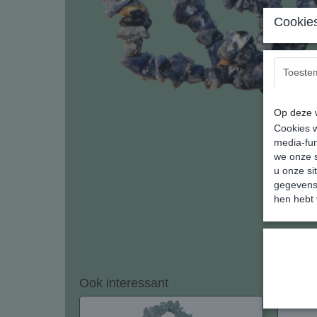
Cookies
Toeste
Op deze w
Cookies w
media-fun
we onze s
u onze si
gegevens 
hen hebt 
Ook interessant