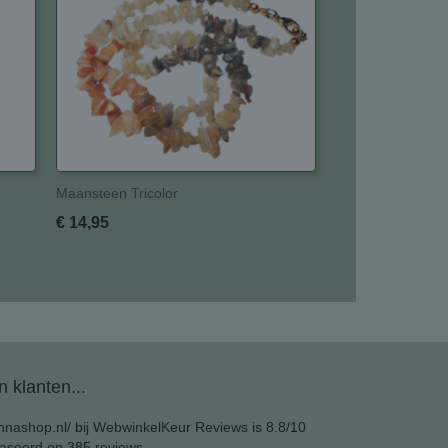
Maansteen Tricolor
€ 14,95
 klanten...
nashop.nl/ bij
WebwinkelKeur Reviews
is 8.8/10
aseerd op 385 reviews.