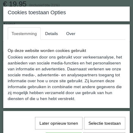
€ 19,95
(inclusief btw 21%)
Cookies toestaan Opties
✘
Niet op voorraad
Aantal
Toestemming
Details
Over
Op deze website worden cookies gebruikt
In winkelwagen
Cookies worden door ons gebruikt voor verkeersanalyse, het
aanbieden van sociale media-functies en het personaliseren
van informatie en advertenties. Daarnaast verlenen we onze
Prachtige Agaat Hanger
sociale media-, advertentie- en analysepartners toegang tot
informatie over hoe u onze site gebruikt. Zij kunnen deze
informatie gebruiken in combinatie met andere gegevens die
De serie hangers bestaan uit verschillende Agaten die voorzien zijn
zij mogelijk hebben verzameld door uw gebruik van hun
van een metalen rand en hangeroog.
diensten of die u hen hebt verstrekt.
De schat aan kleurschakering is groot.
De gemiddelde afmeting van de hangers is 30 x 40 mm.
Natuurlijk doen wij er een zilveren kettinkje bij en verzenden wij in
Later opnieuw tonen
Selectie toestaan
geschenkverpakking.