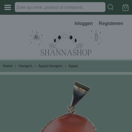
Inloggen
Registreren
Home
›
Hangers
›
Agaat Hangers
›
Agaat