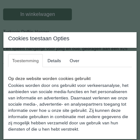
In winkelwagen
Turkoois Dolfijn Hanger
Cookies toestaan Opties
Een speels hangertje voor jong en oud, gedragen aan een 925
zilveren kettinkje.
Toestemming
Details
Over
Wat wij er natuurlijk gratis bij doen.
Een leuk geschenk voor jezelf of een ander.
Op deze website worden cookies gebruikt
De afmeting is: 18 x 33 mm.
Cookies worden door ons gebruikt voor verkeersanalyse, het
aanbieden van sociale media-functies en het personaliseren
Gewicht: 5 gram
van informatie en advertenties. Daarnaast verlenen we onze
sociale media-, advertentie- en analysepartners toegang tot
Mede door hun intelligentie zijn dolfijnen sociale dieren, die leven in
informatie over hoe u onze site gebruikt. Zij kunnen deze
groepen tot tientallen individuele dieren. Op plekken waar een
informatie gebruiken in combinatie met andere gegevens die
grote hoeveelheid voedsel aanwezig is, kunnen groepen zich
zij mogelijk hebben verzameld door uw gebruik van hun
tijdelijk samenvoegen, om een supergroep te vormen; zulke
diensten of die u hen hebt verstrekt.
groepen kunnen soms wel bestaan uit meer dan 1000 dolfijnen.
Men vermoedt dat een combinatie van nieuwsgierigheid en het