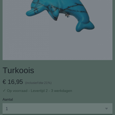
Turkoois
€ 16,95
(inclusief btw 21%)
✓
Op voorraad
- Levertijd 2 - 3 werkdagen
Aantal