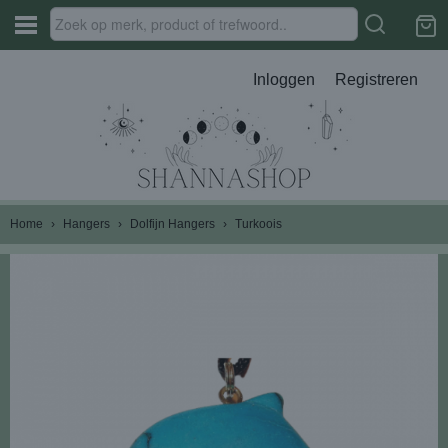
Inloggen
Registreren
Home
›
Hangers
›
Dolfijn Hangers
›
Turkoois