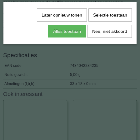
speelse karakter van de dolfijn ervoor zorgt dat ze veelvuldig
contact hebben met andere diersoorten, waaronder de mens.
Veelvuldig wordt waargenomen dat dolfijnen met boten mee
Later opnieuw tonen
Selectie toestaan
zwemmen. Hun neiging naar gezelschap komt ook tot uiting in de
groepen waarin dit dier leeft. Individuele dieren communiceren
Alles toestaan
Nee, niet akkoord
onder meer door een variëteit aan geluiden te maken, zoals klikken
en fluitachtige geluiden.
Specificaties
EAN code
7434042284235
Netto gewicht
5,00 g
Afmetingen (l,b,h)
33 x 18 x 0 mm
Ook interessant