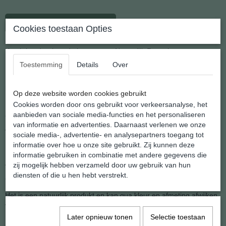
In winkelwagen
Cookies toestaan Opties
Krachtige doorboorde hanger van Natuurlijk Rozenkwarts
Toestemming
Details
Over
Deze serie doorboorde schijfhangers wordt gedragen aan een
koordje.
Op deze website worden cookies gebruikt
Door het aan de zijkant ingeboorde gaatje wordt een koordje
Cookies worden door ons gebruikt voor verkeersanalyse, het
aangebracht waardoor het prachtig
aanbieden van sociale media-functies en het personaliseren
van informatie en advertenties. Daarnaast verlenen we onze
vlak op de borst gedrgen kan worden.
sociale media-, advertentie- en analysepartners toegang tot
informatie over hoe u onze site gebruikt. Zij kunnen deze
Natuurlijk leveren wij dat koord standaard bij.
informatie gebruiken in combinatie met andere gegevens die
Afmeting hanger: 18 x 25 mm.
zij mogelijk hebben verzameld door uw gebruik van hun
diensten of die u hen hebt verstrekt.
Gewicht: 7 gram.
Het is een natuurlijk produkt en kan qua kleur en afmeting afwijken
van de foto.
Later opnieuw tonen
Selectie toestaan