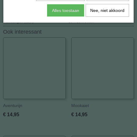
Specificaties
Alles toestaan
Nee, niet akkoord
Netto gewicht
7,00 g
Afmetingen (l,b,h)
25 x 18 x 0 mm
Ook interessant
Aventurijn
Mookaiet
€ 14,95
€ 14,95