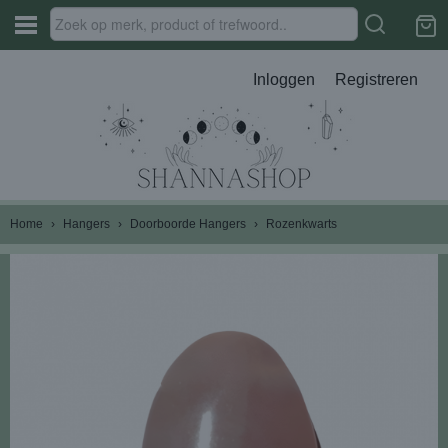
Inloggen
Registreren
Home
›
Hangers
›
Doorboorde Hangers
›
Rozenkwarts