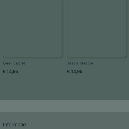
Geel Calciet
Jaspis breccie
€ 14,95
€ 14,95
Informatie