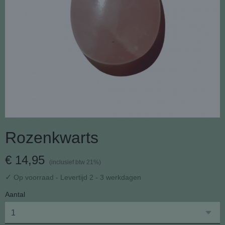
Rozenkwarts
€ 14,95
(inclusief btw 21%)
✓
Op voorraad
- Levertijd 2 - 3 werkdagen
Aantal