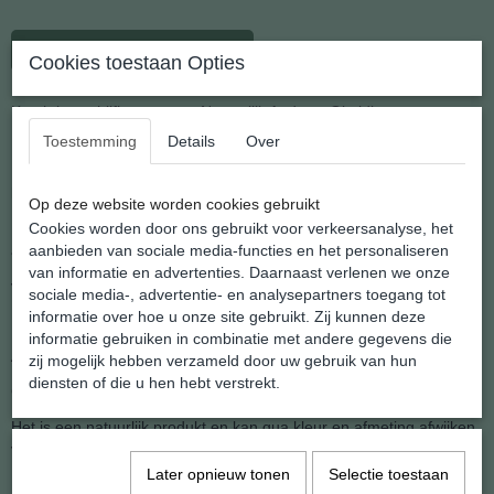
In winkelwagen
Cookies toestaan Opties
Krachtige schijfhanger van Natuurlijk Andorra Obsidiaan
Toestemming
Details
Over
Deze serie doorboorde schijfhangers wordt gedragen aan een
koordje.
Op deze website worden cookies gebruikt
Door het aan de zijkant ingeboord gaatje wordt een koordje
Cookies worden door ons gebruikt voor verkeersanalyse, het
aangebracht waardoor het prachtig
aanbieden van sociale media-functies en het personaliseren
van informatie en advertenties. Daarnaast verlenen we onze
vlak op de borst gedragen kan worden.
sociale media-, advertentie- en analysepartners toegang tot
informatie over hoe u onze site gebruikt. Zij kunnen deze
Natuurlijk leveren wij dat koord standaard bij.
informatie gebruiken in combinatie met andere gegevens die
Afmeting hanger: 6 x 24 x 29 mm.
zij mogelijk hebben verzameld door uw gebruik van hun
diensten of die u hen hebt verstrekt.
Gewicht: 10 gram.
Het is een natuurlijk produkt en kan qua kleur en afmeting afwijken
van de foto.
Later opnieuw tonen
Selectie toestaan