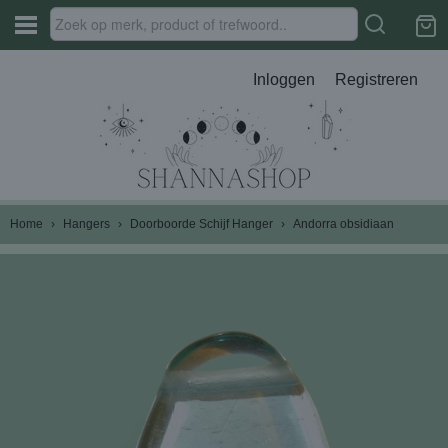
Inloggen
Registreren
Home
›
Hangers
›
Doorboorde Schijf Hanger
›
Andorra obsidiaan