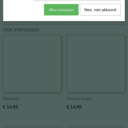
Specificaties
Alles toestaan
Nee, niet akkoord
Netto gewicht
10,00 g
Afmetingen (l,b,h)
29 x 24 x 0 mm
Ook interessant
Kambala
Peanut Jaspis
€ 14,95
€ 14,95