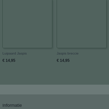
Luipaard Jaspis
Jaspis breccie
€ 14,95
€ 14,95
Informatie