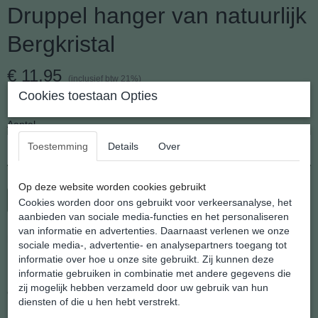
Druppel hanger van natuurlijk
Bergkristal
€ 11,95
(inclusief btw 21%)
Cookies toestaan Opties
✓
Op voorraad
- Levertijd 2 - 3 werkdagen
Aantal
Toestemming
Details
Over
Op deze website worden cookies gebruikt
In winkelwagen
Cookies worden door ons gebruikt voor verkeersanalyse, het
aanbieden van sociale media-functies en het personaliseren
van informatie en advertenties. Daarnaast verlenen we onze
Druppel hanger van natuurlijk Bergkristal
sociale media-, advertentie- en analysepartners toegang tot
informatie over hoe u onze site gebruikt. Zij kunnen deze
informatie gebruiken in combinatie met andere gegevens die
Hij is er nog steeds "de druppel hanger" die door vorm en subtiliteit
zij mogelijk hebben verzameld door uw gebruik van hun
eigenlijk altijd en bij alles te dragen is.
diensten of die u hen hebt verstrekt.
Het liefst gedragen aan een .zilveren kettinkje, wat wij er natuurlijk