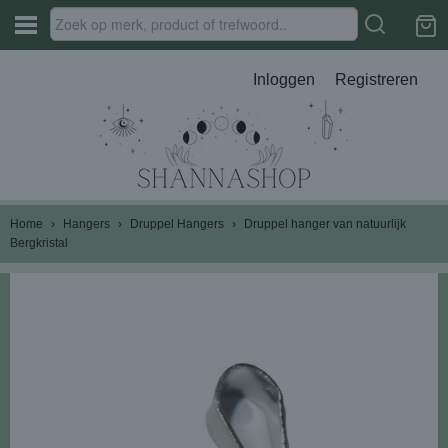
Inloggen
Registreren
Home
›
Hangers
›
Druppel Hangers
›
Druppel hanger van natuurlijk
Bergkristal