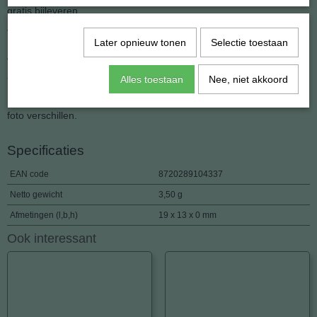
gratis bijleveren.
Verwen u zelf of geef zo'n leuke hanger als geschenk.
Later opnieuw tonen
Selectie toestaan
Afmeting : 13 x 19 mm.
Gewicht : 3.5 gram.
Alles toestaan
Nee, niet akkoord
Dit is een natuurprodukt en kan dus qua kleur en tekening van de
foto verschillen.
Specificaties
EAN code
8720289104337
Netto gewicht
3,50 g
Afmetingen (l,b,h)
19 x 13 x 0 mm
Ook interessant