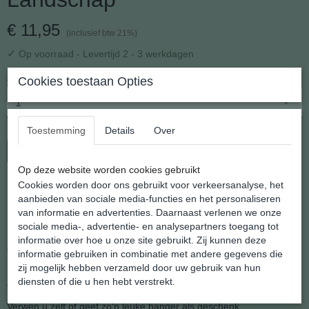
€ 11,95
(inclusief btw 21%)
✓
Op voorraad
- Levertijd 2 - 3 werkdagen
Aantal
Cookies toestaan Opties
Toestemming
Details
Over
In winkelwagen
Op deze website worden cookies gebruikt
Cookies worden door ons gebruikt voor verkeersanalyse, het
Druppel Hanger Jaspis Landschap
aanbieden van sociale media-functies en het personaliseren
van informatie en advertenties. Daarnaast verlenen we onze
sociale media-, advertentie- en analysepartners toegang tot
Hij is er nog steeds "de druppel hanger" die door vorm en subtiliteit
informatie over hoe u onze site gebruikt. Zij kunnen deze
eigenlijk altijd en bij alles te dragen is.
informatie gebruiken in combinatie met andere gegevens die
zij mogelijk hebben verzameld door uw gebruik van hun
Het liefst gedragen aan een .zilveren kettinkje, wat wij er natuurlijk
diensten of die u hen hebt verstrekt.
gratis bijleveren.
Verwen u zelf of geef zo'n leuke hanger als geschenk.