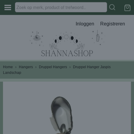
Inloggen
Registreren
Home
›
Hangers
›
Druppel Hangers
›
Druppel Hanger Jaspis
Landschap