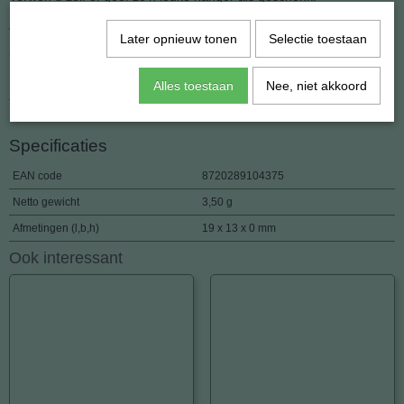
Afmeting : 13 x 19 mm.
Later opnieuw tonen
Selectie toestaan
Gewicht : 3.5 gram.
Dit is een natuurprodukt en kan dus qua kleur en tekening van de
Alles toestaan
Nee, niet akkoord
foto verschillen.
Specificaties
EAN code
8720289104375
Netto gewicht
3,50 g
Afmetingen (l,b,h)
19 x 13 x 0 mm
Ook interessant