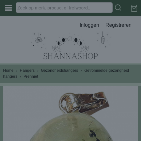
Inloggen
Registreren
Home
›
Hangers
›
Gezondheidshangers
›
Getrommelde gezongheid
hangers
›
Prehniet