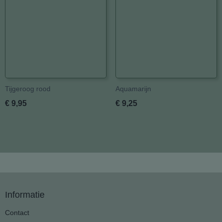
Tijgeroog rood
Aquamarijn
€ 9,95
€ 9,25
Informatie
Contact