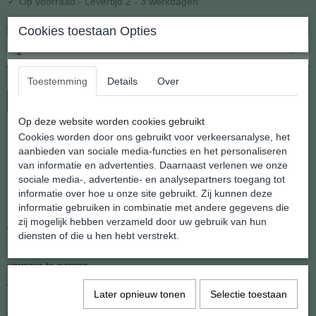
✓
Op voorraad
- Levertijd 2 - 3 werkdagen
Aantal
Cookies toestaan Opties
Toestemming
Details
Over
In winkelwagen
Op deze website worden cookies gebruikt
Cookies worden door ons gebruikt voor verkeersanalyse, het
Prehniet Gezondheids Hanger
aanbieden van sociale media-functies en het personaliseren
van informatie en advertenties. Daarnaast verlenen we onze
Onderdeel van onze collectie eerlijke 100% Natuurlijke edelsteen
sociale media-, advertentie- en analysepartners toegang tot
hangers.
informatie over hoe u onze site gebruikt. Zij kunnen deze
informatie gebruiken in combinatie met andere gegevens die
De stenen zijn getrommeld en ingeboord voor een hangeroogje,
zij mogelijk hebben verzameld door uw gebruik van hun
wat ook de reden is dat elke hanger kan afwijken
diensten of die u hen hebt verstrekt.
ven de foto qua kleur, vorm of tekening. De natuur is niet in een
vormpje te persen.
We leveren al onze hangers af met een zilveren kettinkje
Later opnieuw tonen
Selectie toestaan
Afmeting: 15 x 19 mm.