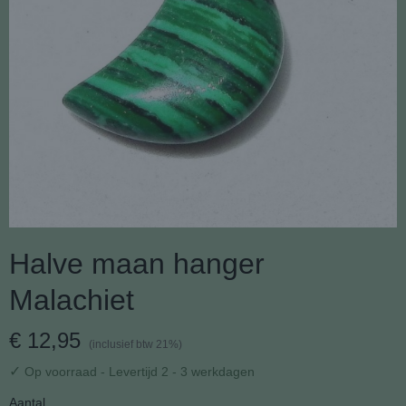
Halve maan hanger
Malachiet
€ 12,95
(inclusief btw 21%)
✓
Op voorraad
- Levertijd 2 - 3 werkdagen
Aantal