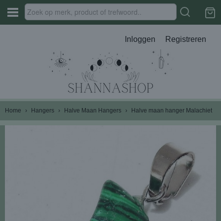
Inloggen
Registreren
Home
›
Hangers
›
Halve Maan Hangers
›
Halve maan hanger Malachiet