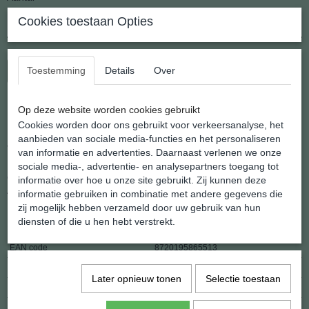
Cookies toestaan Opties
Toestemming
Details
Over
In winkelwagen
Op deze website worden cookies gebruikt
Halve maan hanger Malachiet
Cookies worden door ons gebruikt voor verkeersanalyse, het
aanbieden van sociale media-functies en het personaliseren
Verfijnd hangertje van een halve maan.
van informatie en advertenties. Daarnaast verlenen we onze
Uitgevoerd in natuurlijke Malachiet, compleet met een koordje om
sociale media-, advertentie- en analysepartners toegang tot
direct te kunnen dragen.
informatie over hoe u onze site gebruikt. Zij kunnen deze
Afmeting: 10 x 17 x 5 mm.kettinkje
informatie gebruiken in combinatie met andere gegevens die
zij mogelijk hebben verzameld door uw gebruik van hun
diensten of die u hen hebt verstrekt.
Specificaties
EAN code
8720195865513
Netto gewicht
1,70 g
Later opnieuw tonen
Selectie toestaan
Afmetingen (l,b,h)
17 x 7,50 x 5 mm