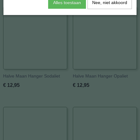
Ook interessant
Alles toestaan
Nee, niet akkoord
Halve Maan Hanger Sodaliet
Halve Maan Hanger Opaliet
€ 12,95
€ 12,95