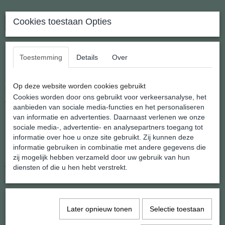
Cookies toestaan Opties
In winkelwagen
Munt Hanger van Rozenkwarts
Toestemming
Details
Over
Zomer's hangertje in de vorm van een munt, gemaakt van Natuur
Op deze website worden cookies gebruikt
steen.
Cookies worden door ons gebruikt voor verkeersanalyse, het
Verkrijgbaar in 15 steensoorten.
aanbieden van sociale media-functies en het personaliseren
van informatie en advertenties. Daarnaast verlenen we onze
Makkelijk te dragen voor jong en oud.
sociale media-, advertentie- en analysepartners toegang tot
Diameter: 2 cm.
informatie over hoe u onze site gebruikt. Zij kunnen deze
informatie gebruiken in combinatie met andere gegevens die
Bestel nu.....
zij mogelijk hebben verzameld door uw gebruik van hun
diensten of die u hen hebt verstrekt.
Wij doen er een zwart koordje bij om direct te kunnen dragen.
Specificaties
Later opnieuw tonen
Selectie toestaan
EAN code
8720195863052
Netto gewicht
6,00 g