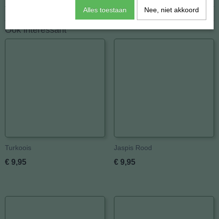
Alles toestaan
Nee, niet akkoord
Afmetingen (l,b,h)
20 x 20 x 6 mm
Ook interessant
Turkoois
Jaspis Rood
€ 9,95
€ 9,95