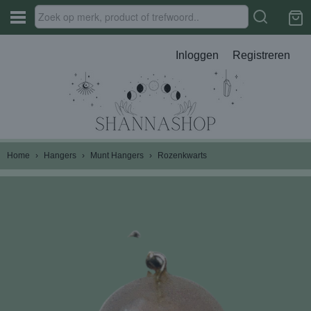
Inloggen
Registreren
Home
›
Hangers
›
Munt Hangers
›
Rozenkwarts