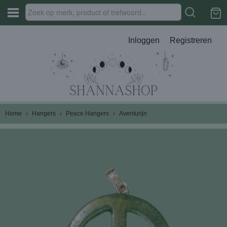
Inloggen
Registreren
Home
›
Hangers
›
Peace Hangers
›
Aventurijn