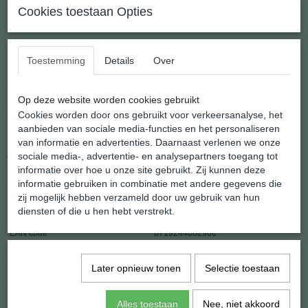
Cookies toestaan Opties
Peace Hanger Aventurijn
De peace hanger, het wereld protest symbool uit de 60er jaren.
Toestemming
Details
Over
Maak duidelijk aan de wereldmachten dat jij voor de vrede bent en
tegen geweld.
Op deze website worden cookies gebruikt
Jammer genoeg ook nu weer actueel.
Cookies worden door ons gebruikt voor verkeersanalyse, het
aanbieden van sociale media-functies en het personaliseren
Handmatig gesneden uit steen.
van informatie en advertenties. Daarnaast verlenen we onze
Afmeting: 25 mm. doorsnede.
sociale media-, advertentie- en analysepartners toegang tot
informatie over hoe u onze site gebruikt. Zij kunnen deze
Compleet met koordje om direct te kunnen dragen.
informatie gebruiken in combinatie met andere gegevens die
zij mogelijk hebben verzameld door uw gebruik van hun
Specificaties
diensten of die u hen hebt verstrekt.
EAN code
8719244062966
Netto gewicht
4,00 g
Later opnieuw tonen
Selectie toestaan
Afmetingen (l,b,h)
25 x 25 x 0 mm
Ook interessant
Alles toestaan
Nee, niet akkoord