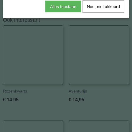
Netto gewicht
6,00 g
Alles toestaan
Nee, niet akkoord
Afmetingen (l,b,h)
20 x 0 x 15 mm
Ook interessant
Rozenkwarts
Aventurijn
€ 14,95
€ 14,95