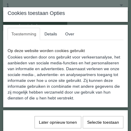
Cookies toestaan Opties
In winkelwagen
Toestemming
Details
Over
Goudsteen Rood Schedel Hanger
Op deze website worden cookies gebruikt
Cookies worden door ons gebruikt voor verkeersanalyse, het
De
schedel
is in kerken en kloosters te vinden
als
vanitassymbool
aanbieden van sociale media-functies en het personaliseren
dat aan het denken zette over de vergankelijkheid, de ijdelheid, het
van informatie en advertenties. Daarnaast verlenen we onze
sterven. Een
schedel
was, al dan niet in een kleine vitrine, in
sociale media-, advertentie- en analysepartners toegang tot
bibliotheek of refter te vinden. In plaats van een
informatie over hoe u onze site gebruikt. Zij kunnen deze
echte
schedel
deed ook een uitbeelding ervan dienst:
informatie gebruiken in combinatie met andere gegevens die
Leuke hanger in 13 verschillende steensoorten verkrijgbaar.
zij mogelijk hebben verzameld door uw gebruik van hun
diensten of die u hen hebt verstrekt.
Natuurlijk doen wij er al een kettinkje bij.
Specificaties
Later opnieuw tonen
Selectie toestaan
EAN code
8720195868637