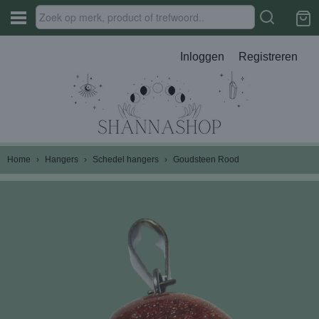
Inloggen
Registreren
Home
›
Hangers
›
Schedel hangers
›
Goudsteen Rood