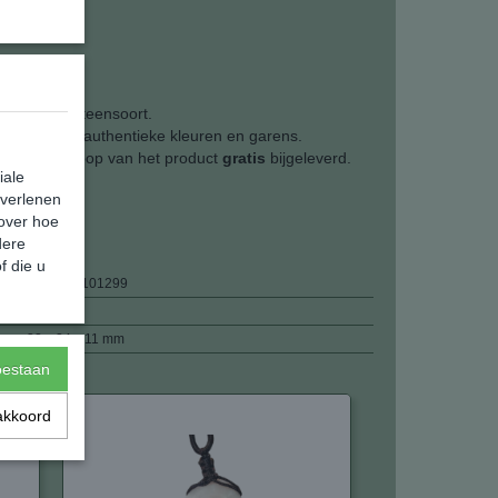
atuurlijke steensoort.
ndianen in authentieke kleuren en garens.
rden bij aankoop van het product
gratis
bijgeleverd.
iale
 verlenen
 over hoe
dere
f die u
8720289101299
17,00 g
32 x 24 x 11 mm
toestaan
akkoord