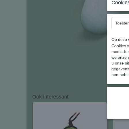
Cookies
Toeste
Op deze w
Cookies w
media-fun
we onze s
u onze si
gegevens 
hen hebt 
Ook interessant