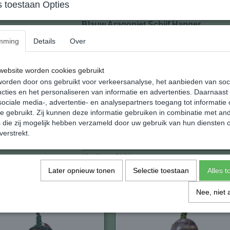
 toestaan Opties
Blauw Aragoniet Schijf Hanger
mming
Details
Over
Zeer goede kwaliteit doorboorde hanger van n
Handgeknoopt koord door Zuid-Amerikaanse I
ebsite worden cookies gebruikt
De koordjes zijn in lengte verstelbaar en wo
orden door ons gebruikt voor verkeersanalyse, het aanbieden van soc
De steen heeft een subtiel wit / blauwe kleur.
cties en het personaliseren van informatie en advertenties. Daarnaast
ociale media-, advertentie- en analysepartners toegang tot informatie
te gebruikt. Zij kunnen deze informatie gebruiken in combinatie met an
Specificaties
die zij mogelijk hebben verzameld door uw gebruik van hun diensten o
EAN code
verstrekt.
Netto gewicht
Afmetingen (l,b,h)
Later opnieuw tonen
Selectie toestaan
Alles 
Nee, niet 