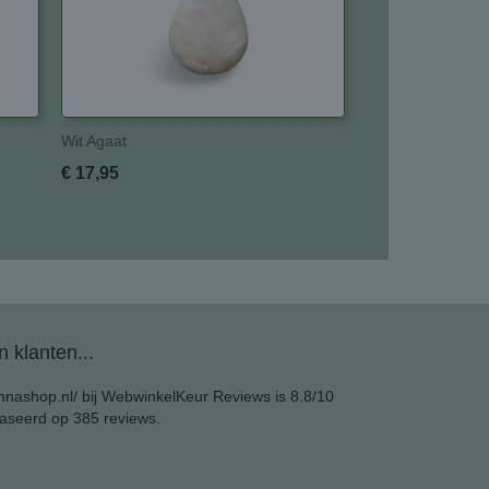
Wit Agaat
€ 17,95
 klanten...
nashop.nl/ bij
WebwinkelKeur Reviews
is 8.8/10
aseerd op 385 reviews.