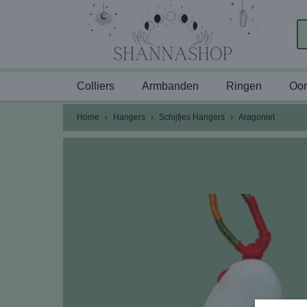
Colliers
Armbanden
Ringen
Oor
Home
›
Hangers
›
Schijfjes Hangers
›
Aragoniet