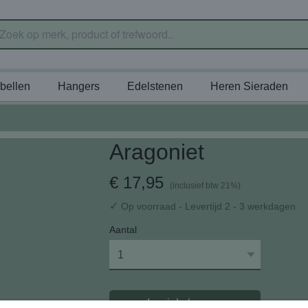
bellen
Hangers
Edelstenen
Heren Sieraden
Aragoniet
€ 17,95
(inclusief btw 21%)
✓
Op voorraad
- Levertijd 2 - 3 werkdagen
Aantal
In winkelwagen