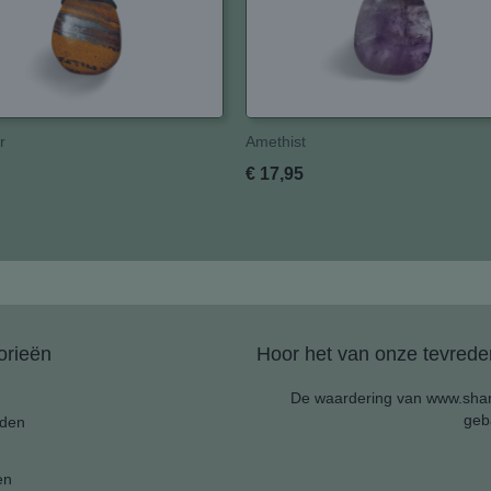
r
Amethist
€ 17,95
orieën
Hoor het van onze tevreden
De waardering van www.shan
geb
den
en