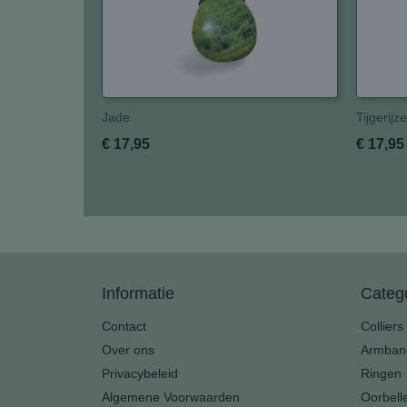
Jade
Tijgerijze
€ 17,95
€ 17,95
Informatie
Categ
Contact
Colliers
Over ons
Armban
Privacybeleid
Ringen
Algemene Voorwaarden
Oorbell