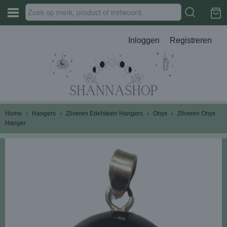
Inloggen
Registreren
Home
›
Hangers
›
Zilveren Edelsteen Hangers
›
Onyx
›
Zilveren Onyx
Hanger