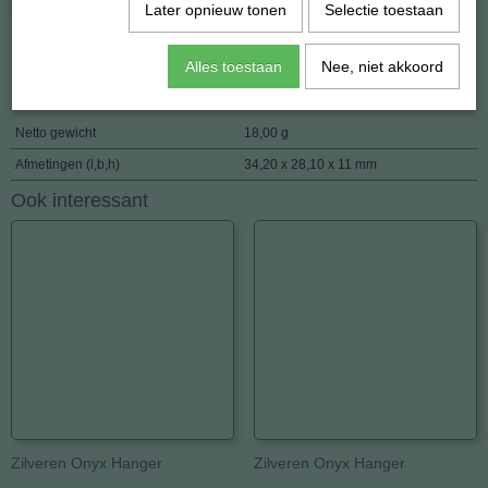
Gewicht: 16.7 gram.
Later opnieuw tonen
Selectie toestaan
Herkomst: Madagaskar
Alles toestaan
Nee, niet akkoord
Specificaties
Netto gewicht
18,00 g
Afmetingen (l,b,h)
34,20 x 28,10 x 11 mm
Ook interessant
Zilveren Onyx Hanger
Zilveren Onyx Hanger