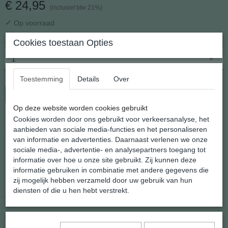
€ 24,95
(inclusief btw 21%)
✓
Op voorraad
Aantal
Cookies toestaan Opties
Toestemming
Details
Over
In winkelwagen
Op deze website worden cookies gebruikt
Cookies worden door ons gebruikt voor verkeersanalyse, het
Zilveren Onyx Hanger
aanbieden van sociale media-functies en het personaliseren
van informatie en advertenties. Daarnaast verlenen we onze
sociale media-, advertentie- en analysepartners toegang tot
Shannashop voert een ruim assortiment 925 gemerkte zilveren
informatie over hoe u onze site gebruikt. Zij kunnen deze
hangers met verschillende natuurlijke steensoorten.
informatie gebruiken in combinatie met andere gegevens die
zij mogelijk hebben verzameld door uw gebruik van hun
Natuurlijk leveren wij een kettinkje gratis erbij.
diensten of die u hen hebt verstrekt.
We bezorgen in geschenk verpakking.
Afmeting : 7.4 x 28.6 x 41 mm.