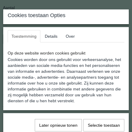
Aantal
Cookies toestaan Opties
Toestemming
Details
Over
In winkelwagen
Op deze website worden cookies gebruikt
Verguld zilveren Oorhangers Hand van Hamsa
Cookies worden door ons gebruikt voor verkeersanalyse, het
aanbieden van sociale media-functies en het personaliseren
van informatie en advertenties. Daarnaast verlenen we onze
Opnieuw een nieuwe serie oorhangers uit het atelier van
sociale media-, advertentie- en analysepartners toegang tot
shannashop
informatie over hoe u onze site gebruikt. Zij kunnen deze
Deze hangers dragen licht en blijven mooi
informatie gebruiken in combinatie met andere gegevens die
zij mogelijk hebben verzameld door uw gebruik van hun
Voor elk wat wils, van fantasie tot religieus.
diensten of die u hen hebt verstrekt.
Afmeting tot aan het haakje lang 18 mm.x breed 12 mm
Gewicht: 1 gram
Later opnieuw tonen
Selectie toestaan
Specificaties