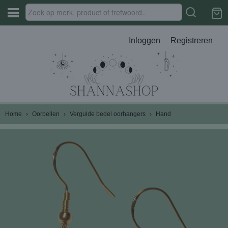
Inloggen
Registreren
Home
›
Oorbellen
›
Vergulde bedel oorhangers
›
Hand