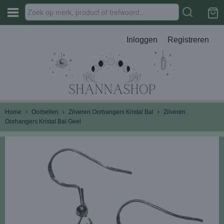
Inloggen
Registreren
Home
›
Oorbellen
›
Zilveren Oorhangers Kristal Bal
›
Zilveren
Oorhangers Kristal Bal Geel