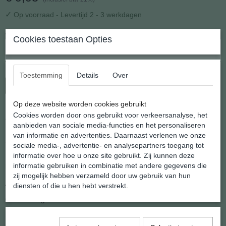
✓
Op voorraad
- Levertijd 2 - 3 werkdagen
Aantal
Cookies toestaan Opties
Toestemming
Details
Over
In winkelwagen
Op deze website worden cookies gebruikt
Cookies worden door ons gebruikt voor verkeersanalyse, het
Zilveren Oorhangers Kristal Bal Geel
aanbieden van sociale media-functies en het personaliseren
Een compleet nieuwe serie zomerse oorhangers uit het atelier van
van informatie en advertenties. Daarnaast verlenen we onze
Shanna's Gems and More
sociale media-, advertentie- en analysepartners toegang tot
informatie over hoe u onze site gebruikt. Zij kunnen deze
De oorhangers hebben een kristallen balletje met veranderende
informatie gebruiken in combinatie met andere gegevens die
kleuren bij bewegen en zilveren oorhaakjes
zij mogelijk hebben verzameld door uw gebruik van hun
Afmeting: 8 mm doorsnede x 16 mm. tot aan het oorhaakje
diensten of die u hen hebt verstrekt.
Gewicht: 2 gram
Specificaties