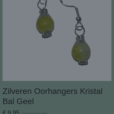
Zilveren Oorhangers Kristal
Bal Geel
€ 9,95
(inclusief btw 21%)