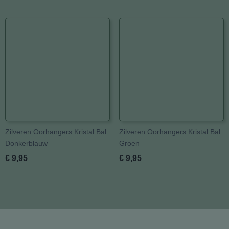
Zilveren Oorhangers Kristal Bal
Zilveren Oorhangers Kristal Bal
Donkerblauw
Groen
€ 9,95
€ 9,95