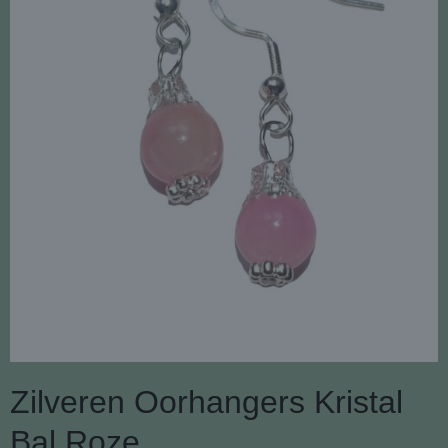
Zilveren Oorhangers Kristal
Bal Roze