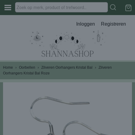
Inloggen
Registreren
Home
›
Oorbellen
›
Zilveren Oorhangers Kristal Bal
›
Zilveren
Oorhangers Kristal Bal Roze