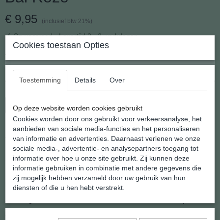
€ 9,95
(inclusief btw 21%)
✓
Op voorraad
- Levertijd 2 - 3 werkdagen
Cookies toestaan Opties
Aantal
Toestemming
Details
Over
In winkelwagen
Op deze website worden cookies gebruikt
Cookies worden door ons gebruikt voor verkeersanalyse, het
aanbieden van sociale media-functies en het personaliseren
Zilveren Oorhangers Kristal Bal Roze
van informatie en advertenties. Daarnaast verlenen we onze
sociale media-, advertentie- en analysepartners toegang tot
Een compleet nieuwe serie zomerse oorhangers uit het atelier van
informatie over hoe u onze site gebruikt. Zij kunnen deze
Shanna's Gems and More
informatie gebruiken in combinatie met andere gegevens die
De oorhangers hebben een kristallen balletje met veranderende
zij mogelijk hebben verzameld door uw gebruik van hun
kleuren bij bewegen en zilveren oorhaakjes
diensten of die u hen hebt verstrekt.
Afmeting: 8 mm doorsnede x 16 mm. tot aan het oorhaakje
Gewicht: 2 gram