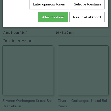
Later opnieuw tonen
Selectie toestaan
Specificaties
Alles toestaan
Nee, niet akkoord
EAN code
8721264132390
Netto gewicht
2,00 g
Afmetingen (l,b,h)
16 x 8 x 0 mm
Ook interessant
Zilveren Oorhangers Kristal Bal
Zilveren Oorhangers Kristal Bal
Oranjebruin
Paars